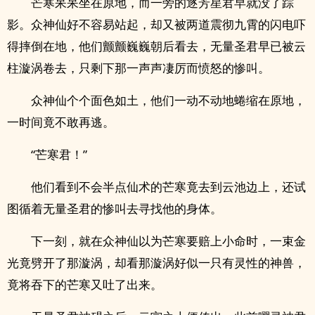
芒寒呆呆坐在原地，而一旁的逐芳星君早就没了踪
影。众神仙好不容易站起，却又被两道震彻九霄的闪电吓
得摔倒在地，他们颤颤巍巍朝后看去，无量圣君早已被云
柱漩涡卷去，只剩下那一声声凄厉而愤怒的惨叫。
众神仙个个面色如土，他们一动不动地蜷缩在原地，
一时间竟不敢再逃。
“芒寒君！”
他们看到不会半点仙术的芒寒竟去到云池边上，还试
图循着无量圣君的惨叫去寻找他的身体。
下一刻，就在众神仙以为芒寒要赔上小命时，一束金
光竟劈开了那漩涡，却看那漩涡好似一只有灵性的神兽，
竟将吞下的芒寒又吐了出来。