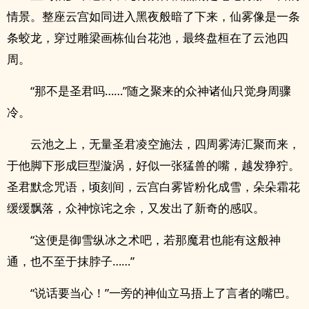
情景。整座云宫如同进入黑夜般暗了下来，仙雾像是一条
条蛟龙，穿过雕梁画栋仙台花池，最终盘桓在了云池四
周。
“那不是圣君吗……”随之聚来的众神诸仙只觉身周骤
冷。
云池之上，无量圣君凌空施法，四周雾涛汇聚而来，
于他脚下形成巨型漩涡，好似一张猛兽的嘴，越发狰狞。
圣君默念咒语，顷刻间，云宫白雾皆粉化成雪，朵朵霜花
缓缓飘落，众神惊诧之余，又发出了新奇的感叹。
“这便是御雪纵冰之术吧，若那魔君也能有这般神
通，也不至于抹脖子……”
“说话要当心！”一旁的神仙立马捂上了言者的嘴巴。