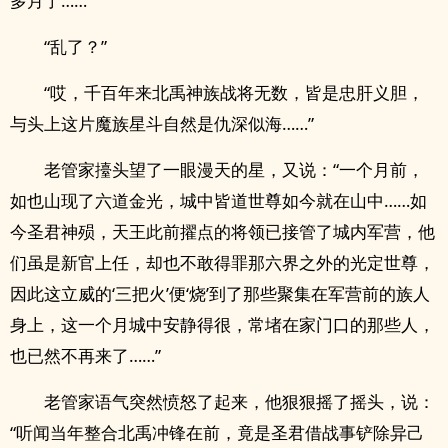
多月了……”
“乱了？”
“哎，千百年来北禹神族战将无数，皆是忠肝义胆，
与头上这片魔族星斗自然是仇深似海……”
老管家擡头望了一眼漫天的星，又说：“一个月前，
如也山现了六道金光，城中皆道世尊如今就在山中……如
今圣君神殒，天王此前擢点的将领已接管了城内军营，他
们虽是新官上任，却也不敢得罪那六界之外的光定世尊，
因此这立威的‘三把火’便‘烧’到了那些聚集在军营前的族人
身上，这一个月城中安静得很，常堵在家门口的那些人，
也已然不再来了……”
老管家语气突然愤怒了起来，他狠狠摇了摇头，说：
“听闻当年整合北禹冲锋在前，竟是圣君借战事铲除异己