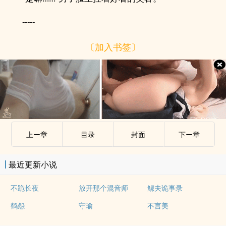
-----
〔加入书签〕
上ー章
目录
封面
下ー章
最近更新小说
不跪长夜
放开那个混音师
鳏夫诡事录
鹤怨
守瑜
不言美