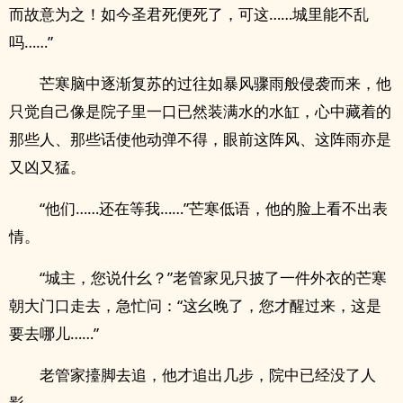
而故意为之！如今圣君死便死了，可这……城里能不乱
吗……”
芒寒脑中逐渐复苏的过往如暴风骤雨般侵袭而来，他
只觉自己像是院子里一口已然装满水的水缸，心中藏着的
那些人、那些话使他动弹不得，眼前这阵风、这阵雨亦是
又凶又猛。
“他们……还在等我……”芒寒低语，他的脸上看不出表
情。
“城主，您说什幺？”老管家见只披了一件外衣的芒寒
朝大门口走去，急忙问：“这幺晚了，您才醒过来，这是
要去哪儿……”
老管家擡脚去追，他才追出几步，院中已经没了人
影。