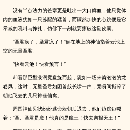
没有半点法力的芒寒更是吐出一大口鲜血，他只觉体
内的血液犹如一只苏醒的猛兽，而骤然加快的心跳便是它
示威的吼叫与挣扎，仿佛下一刻就要撕破这副皮囊。
“圣君疯了，圣君疯了！”倒在地上的神仙指着云池上
空的无量圣君。
“快看云池！快看预言！”
却看那巨型漩涡竟盘旋而起，犹如一场来势汹汹的龙
卷风，这时，无量圣君如困兽般长啸一声，竟瞬间撕碎了
朝他飞去的几只神雀仙禽。
周围神仙见状纷纷逃命般朝后退去，他们边逃边喊
着：“圣、圣君是魔！他真的是魔王！快去禀报天王！”