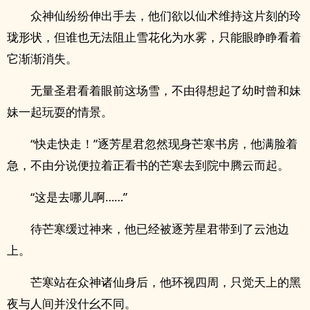
众神仙纷纷伸出手去，他们欲以仙术维持这片刻的玲
珑形状，但谁也无法阻止雪花化为水雾，只能眼睁睁看着
它渐渐消失。
无量圣君看着眼前这场雪，不由得想起了幼时曾和妹
妹一起玩耍的情景。
“快走快走！”逐芳星君忽然现身芒寒书房，他满脸着
急，不由分说便拉着正看书的芒寒去到院中腾云而起。
“这是去哪儿啊……”
待芒寒缓过神来，他已经被逐芳星君带到了云池边
上。
芒寒站在众神诸仙身后，他环视四周，只觉天上的黑
夜与人间并没什幺不同。