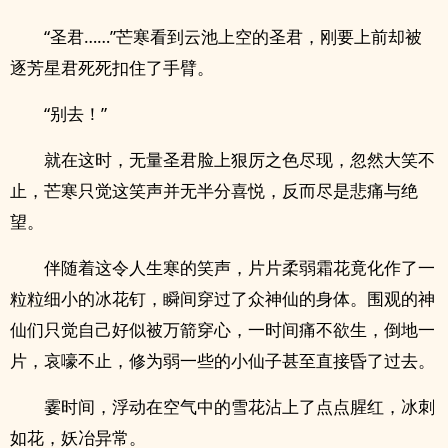
“圣君……”芒寒看到云池上空的圣君，刚要上前却被
逐芳星君死死扣住了手臂。
“别去！”
就在这时，无量圣君脸上狠厉之色尽现，忽然大笑不
止，芒寒只觉这笑声并无半分喜悦，反而尽是悲痛与绝
望。
伴随着这令人生寒的笑声，片片柔弱霜花竟化作了一
粒粒细小的冰花钉，瞬间穿过了众神仙的身体。围观的神
仙们只觉自己好似被万箭穿心，一时间痛不欲生，倒地一
片，哀嚎不止，修为弱一些的小仙子甚至直接昏了过去。
霎时间，浮动在空气中的雪花沾上了点点腥红，冰刺
如花，妖冶异常。