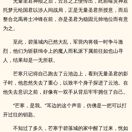
无量圣君神殒之后，云宫之上便传出，此前曜灵神君
托梦元纶国君以涉人间战局，正是无量圣君所授意，而后
整合北禹将士冲锋在前，亦是圣君为稳固元帅地位而有意
为之。
至此，碧落城内已然大乱，军营内将领一时争斗激
烈，他们为斩获缉令上的魔人而私派下属前往如也山寻
人，结果却是一无所获。
芒寒只记得自己跑去了云池边上，看到无量圣君的影
子时，他忽然失去了重心，以致半个身子探进了云池。在
他失去意识之前，好像有一双手从背后牢牢拥住了自己。
“芒寒，是我。”耳边的这个声音，仿佛是一把可以打
开过往的钥匙。
不知过了多久，芒寒于碧落城的家中醒了过来，恍如