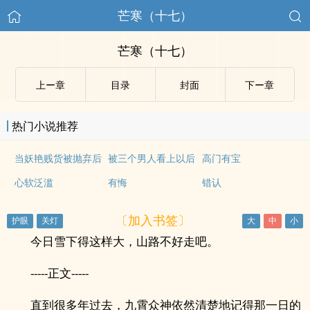
芒寒（十七）
芒寒（十七）
上ー章
目录
封面
下ー章
热门小说推荐
当妖艳贱货被抛弃后
被三个男人看上以后
高门有宝
心软泛滥
有悔
错认
〔加入书签〕
今日雪下得这样大，山路不好走吧。
-----正文-----
直到很多年过去，九霄众神依然清楚地记得那一日的