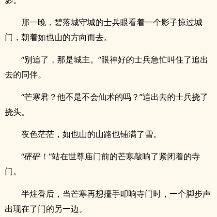
那一晚，碧落城守城的士兵眼看着一个影子掠过城
门，朝着如也山的方向而去。
“别追了，那是城主。”眼神好的士兵急忙叫住了追出
去的同伴。
“芒寒君？他不是不会仙术的吗？”追出去的士兵挠了
挠头。
夜色茫茫，如也山的山路也铺满了雪。
“砰砰！”站在世尊庙门前的芒寒敲响了紧闭着的寺
门。
半炷香后，当芒寒再想擡手叩响寺门时，一个脚步声
出现在了门的另一边。