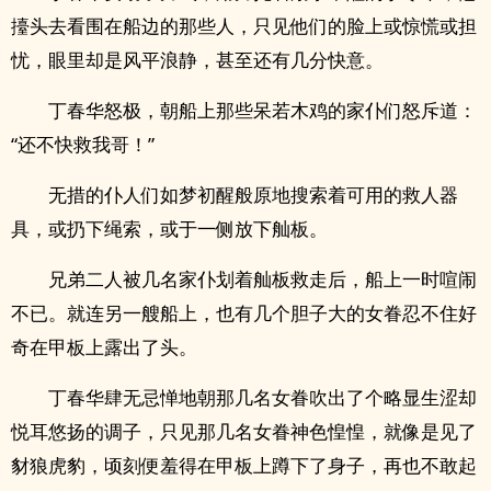
擡头去看围在船边的那些人，只见他们的脸上或惊慌或担
忧，眼里却是风平浪静，甚至还有几分快意。
丁春华怒极，朝船上那些呆若木鸡的家仆们怒斥道：
“还不快救我哥！”
无措的仆人们如梦初醒般原地搜索着可用的救人器
具，或扔下绳索，或于一侧放下舢板。
兄弟二人被几名家仆划着舢板救走后，船上一时喧闹
不已。就连另一艘船上，也有几个胆子大的女眷忍不住好
奇在甲板上露出了头。
丁春华肆无忌惮地朝那几名女眷吹出了个略显生涩却
悦耳悠扬的调子，只见那几名女眷神色惶惶，就像是见了
豺狼虎豹，顷刻便羞得在甲板上蹲下了身子，再也不敢起