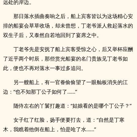
远处的岸边。
那日落水插曲奏响之后，船上宾客皆以为这场精心安
排的船宴会草草收场，却未曾想，丁老爷派人救起落水的
双生子后，又泰然自若地回到了宴席之中。
丁老爷先是安抚了船上宾客受惊之心，后又举杯应酬
了近乎两个时辰，那些赏光船宴的名门贵族见丁老爷如
此，便也不再对落水一事过多追问。
另一艘船上，有一官眷偷偷望了一眼舢板消失的江
边：“也不知那丁公子如何了……”
随侍左右的丫鬟打趣道：“姑娘看的是哪个丁公子？”
女子红了红脸，扬手便要打去，道：“自然是丁寒
木，我瞧着他倒在船上，怕是呛了水……”