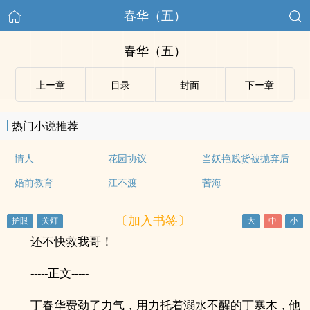
春华（五）
春华（五）
上ー章
目录
封面
下ー章
热门小说推荐
情人
花园协议
当妖艳贱货被抛弃后
婚前教育
江不渡
苦海
〔加入书签〕
还不快救我哥！
-----正文-----
丁春华费劲了力气，用力托着溺水不醒的丁寒木，他