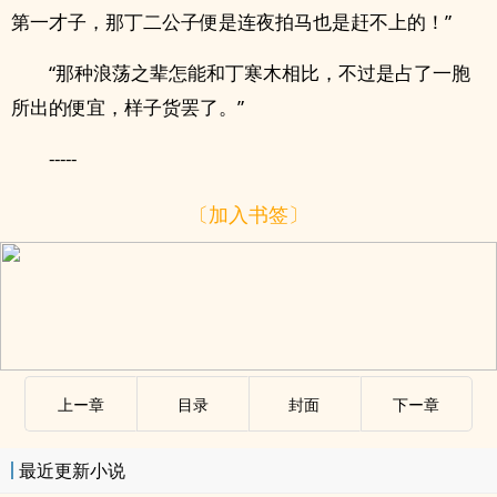
第一才子，那丁二公子便是连夜拍马也是赶不上的！”
“那种‍浪‍‎‌荡‌之辈怎能和丁寒木相比，不过是占了一胞
所出的便宜，样子货罢了。”
-----
〔加入书签〕
上ー章
目录
封面
下ー章
最近更新小说