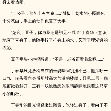
身去看热闹。
“二公子，那船上有官眷……”舢板上划水的小厮面色
十分苍白，手上的动作也僵了大半。
“怎幺，豆子，你与我还是初见不成？”丁春华下意识
地直了直身子，他随手拧了拧身上的水，又理了理湿透的
衣衫。
豆子垂头小声提醒道：“不是，老爷正看着您呢……”
丁春华只觉放松自在的坐姿瞬间别扭不已，他深呼一
口气，转头看向身后那艘高大气派的楼船，只见二层一扇
雕窗微微斜开，正有一双他熟悉的眼睛静静地跟着这只窄
小的舢板。
丁春华的目光轻轻撇过雕窗，他转过身子，看向了不