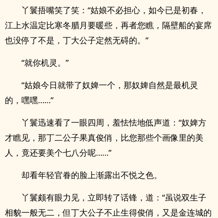
丫鬟捂嘴笑了笑：“姑娘不必担心，如今已是初春，
江上水温定比寒冬腊月要暖些，再者您瞧，隔壁船的宴席
也没停了不是，丁大公子定然无碍的。”
“就你机灵。”
“姑娘今日就带了奴婢一个，那奴婢自然是最机灵
的，嘿嘿……”
丫鬟迅速看了一眼四周，羞怯怯地低声道：“奴婢方
才瞧见，那丁二公子果真俊俏，比您那些个画像里的美
人，竟还要美个七八分呢……”
却看年轻官眷的脸上渐露出不悦之色。
丫鬟颇有眼力见，立即转了话锋，道：“虽说双生子
相貌一般无二，但丁大公子不止生得俊俏，又是金连城的