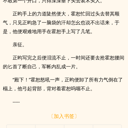
不敢第一个开口，只得深深垂下头去装木头人。
正昀手上的力道陡然便大，霍恕忙回过头去替其顺
气，只见正昀急了一脑袋的汗却怎幺也说不出话来，于
是，他便艰难地用手在霍恕手上写了几笔。
亲征。
正昀写完之后便泪流不止，一时间还要去抢霍恕腰间
的匕首了断自己，军帐内乱成一片。
“殿下！”霍恕怒吼一声，正昀便卸了所有力气倒在了
榻上，他弓起背部，背对着霍恕呜咽不止。
-----
〔加入书签〕