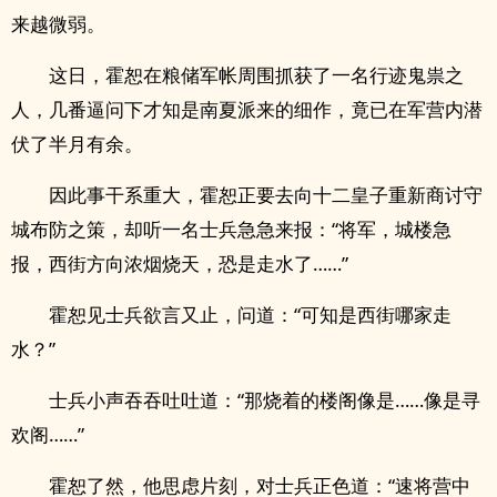
来越微弱。
这日，霍恕在粮储军帐周围抓获了一名行迹鬼祟之
人，几番逼问下才知是南夏派来的细作，竟已在军营内潜
伏了半月有余。
因此事干系重大，霍恕正要去向十二皇子重新商讨守
城布防之策，却听一名士兵急急来报：“将军，城楼急
报，西街方向浓烟烧天，恐是走水了……”
霍恕见士兵欲言又止，问道：“可知是西街哪家走
水？”
士兵小声吞吞吐吐道：“那烧着的楼阁像是……像是寻
欢阁……”
霍恕了然，他思虑片刻，对士兵正色道：“速将营中