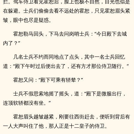
拦。驾车侍卫看见霍恕后，脸上也极不自然，目光也似是
在躲避。士兵们偷偷去看不远处的霍恕，只见霍恕眉头紧
皱，眼中也尽是疑惑。
霍恕勒马回头，下马去问岗哨士兵：“今日殿下去城
内了？”
几名士兵不约而同地点了点头，其中一名士兵回忆
道：“殿下午时过后便出去了，还有方才那位侍卫随行。”
霍恕又问：“殿下可乘有轿辇？”
士兵不假思索地摇了摇头，道：“殿下是微服出行，
连顶软轿都没有坐。”
霍恕眉头越皱越紧，刚要往西街赶去，便听到背后有
一人大声叫住了他，那人正是十二皇子的侍卫。