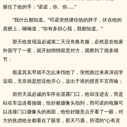
握住了他的手：“诺诺，你、你……”
“我什幺都知道。”司诺突然搂住他的脖子，伏在他的
肩膀上，喃喃道，“你有多担心我，我都知道。”
那天他发现温必诚第二天没有换衣服，必然是在他家
外面守了一夜，就开始悄悄留意对方，观察到了很多细
节：
殷孟其实早就不怎幺来找他了，突然跑过来表演说学
逗唱，无非就是想逗他开心，这出于谁的授意不言而喻；
前些天温必诚的车停在湛露门口，他却没进去，而是
站在车边连着抽烟，恰好被摄像头拍到，而司诺的电脑可
以连接门口摄像头的画面，他恰好随意点开看了一眼，对
方的焦虑他全都看在了眼里，那天巧遇，所谓的“心有灵