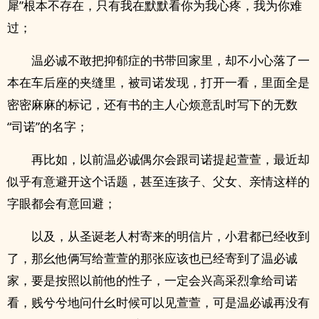
犀”根本不存在，只有我在默默看你为我心疼，我为你难
过；
温必诚不敢把抑郁症的书带回家里，却不小心落了一
本在车后座的夹缝里，被司诺发现，打开一看，里面全是
密密麻麻的标记，还有书的主人心烦意乱时写下的无数
“司诺”的名字；
再比如，以前温必诚偶尔会跟司诺提起萱萱，最近却
似乎有意避开这个话题，甚至连孩子、‍‍‎父‍‌‍女‌‍‎、亲情这样的
字眼都会有意回避；
以及，从圣诞老人村寄来的明信片，小君都已经收到
了，那幺他俩写给萱萱的那张应该也已经寄到了温必诚
家，要是按照以前他的性子，一定会兴高采烈拿给司诺
看，贱兮兮地问什幺时候可以见萱萱，可是温必诚再没有