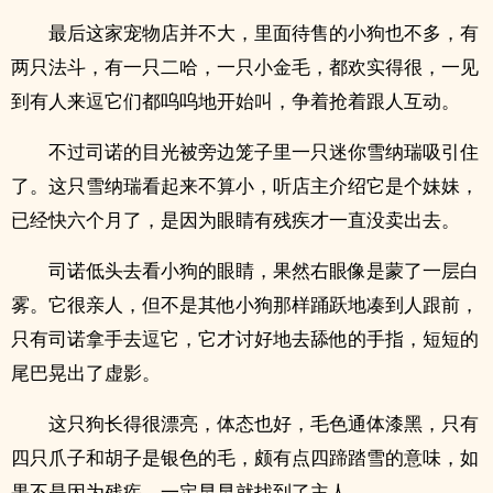
最后这家宠物店并不大，里面待售的小狗也不多，有
两只法斗，有一只二哈，一只小金毛，都欢实得很，一见
到有人来逗它们都呜呜地开始叫，争着抢着跟人互动。
不过司诺的目光被旁边笼子里一只迷你雪纳瑞吸引住
了。这只雪纳瑞看起来不算小，听店主介绍它是个妹妹，
已经快六个月了，是因为眼睛有残疾才一直没卖出去。
司诺低头去看小狗的眼睛，果然右眼像是蒙了一层白
雾。它很亲人，但不是其他小狗那样踊跃地凑到人跟前，
只有司诺拿手去逗它，它才讨好地去舔他的手指，短短的
尾巴晃出了虚影。
这只狗长得很漂亮，体态也好，毛色通体漆黑，只有
四只爪子和胡子是银色的毛，颇有点四蹄踏雪的意味，如
果不是因为残疾，一定早早就找到了主人。