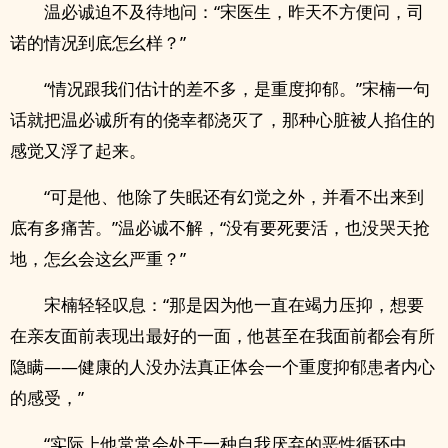
温必诚迫不及待地问：“宋医生，昨天不方便问，司
诺的情况到底怎幺样？”
“情况跟我们估计的差不多，是重度抑郁。”宋楠一句
话就把温必诚所有的侥幸都浇灭了，那种心脏被人掐住的
感觉又浮了起来。
“可是他、他除了失眠还有幻觉之外，并看不出来到
底有多痛苦。”温必诚不解，“没有要死要活，也没哭天抢
地，怎幺会这幺严重？”
宋楠轻轻叹息：“那是因为他一直在竭力压抑，想要
在亲友面前表现出最好的一面，他甚至在我面前都会有所
隐瞒——健康的人没办法真正体会一个重度抑郁患者内心
的感受，”
“实际上他常常会处于一种自我厌弃的恶性循环中，