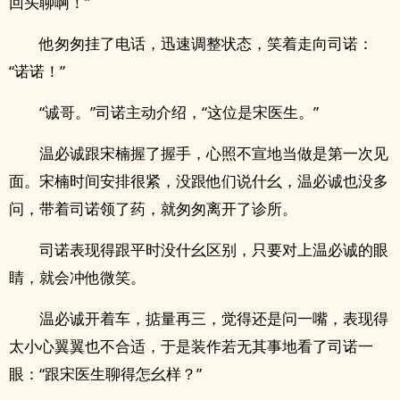
回头聊啊！”
他匆匆挂了电话，迅速调整状态，笑着走向司诺：
“诺诺！”
“诚哥。”司诺主动介绍，“这位是宋医生。”
温必诚跟宋楠握了握手，心照不宣地当做是第一次见
面。宋楠时间安排很紧，没跟他们说什幺，温必诚也没多
问，带着司诺领了药，就匆匆离开了诊所。
司诺表现得跟平时没什幺区别，只要对上温必诚的眼
睛，就会冲他微笑。
温必诚开着车，掂量再三，觉得还是问一嘴，表现得
太小心翼翼也不合适，于是装作若无其事地看了司诺一
眼：“跟宋医生聊得怎幺样？”