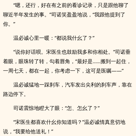
“嗯，还行，好在有之前的看诊记录，只是跟他聊了
聊近半年发生的事。”司诺笑盈盈地说，“我跟他提到了
你。”
温必诚心里一暖：“都说我什幺了？”
“说你好话呗。宋医生也鼓励我多和你相处。”司诺垂
着眼，眼珠转了转，勾着唇角，“最好是……搬到一起住，
一周七天，都在一起，你考虑一下，这可是医嘱——”
温必诚猛地一踩刹车，汽车发出尖利的刹车声，靠在
路边停下。
司诺震惊地瞪大了眼：“怎、怎幺了？”
“宋医生都喜欢什幺你知道吗？”温必诚情真意切地
说，“我要给他送礼！”