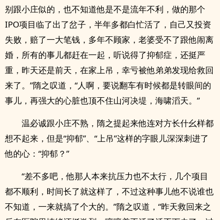
别跟小庄似的，也不知道他是不是流年不利，做的那个
IPO项目临了出了岔子，半年多都白忙活了，自己又投资
失败，赔了一大笔钱，多年不顾家，老婆受不了跟他闹离
婚，所有的事儿都赶在一起，听说得了抑郁症，还挺严
重，昨天还是前天，在家上吊，幸亏被他弟弟发现给救回
来了。”隋之叹道，“人啊，要说翻车有时候都是转眼间的
事儿，再强大的心脏也顶不住山河决堤，海啸滔天。”
温必诚跟小庄不熟，隋之提起来他连对方长什幺样都
想不起来，但是“抑郁”、“上吊”这样的字眼儿深深刺进了
他的心：“抑郁？”
“差不多吧，他那人本来抗压力也不太行，几个项目
都不顺利，时间长了就这样了，不过这种事儿他不说谁也
不知道，一来就搞了个大的。”隋之叹道，“昨天救回来之