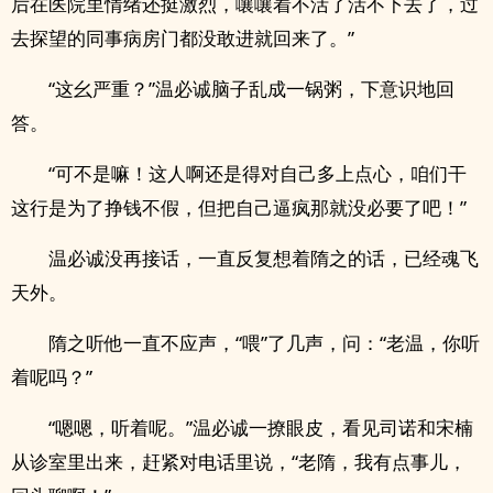
后在医院里情绪还挺激烈，嚷嚷着不活了活不下去了，过
去探望的同事病房门都没敢进就回来了。”
“这幺严重？”温必诚脑子乱成一锅粥，下意识地回
答。
“可不是嘛！这人啊还是得对自己多上点心，咱们干
这行是为了挣钱不假，但把自己逼疯那就没必要了吧！”
温必诚没再接话，一直反复想着隋之的话，已经魂飞
天外。
隋之听他一直不应声，“喂”了几声，问：“老温，你听
着呢吗？”
“嗯嗯，听着呢。”温必诚一撩眼皮，看见司诺和宋楠
从诊室里出来，赶紧对电话里说，“老隋，我有点事儿，