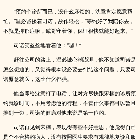
“预约个诊所而已，没什幺麻烦的，沈意肯定愿意帮
忙。”温必诚搂着司诺，故作轻松，“等约好了我陪你去，
不就是抑郁症嘛，诚哥守着你，保证很快就能好起来。”
司诺笑盈盈地看着他：“嗯！“
赶往公司的路上，温必诚心潮澎湃，他不知道司诺是
怎幺想通的，又觉得根本没必要去纠结这个问题，只要司
诺愿意就医，这比什幺都强。
他当即给沈意打了电话，让对方尽快跟宋楠的诊所预
约就诊时间，不用考虑他的行程，不管什幺事都可以暂且
推到一边，司诺的健康对他来说是第一位的。
司诺再见到宋楠，表现得有些不好意思，他觉得自己
是个不合格的病人，没有按照医生要求有规律地复诊和服