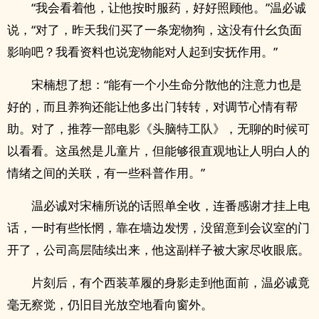
“我会看着他，让他按时服药，好好照顾他。”温必诚
说，“对了，昨天我们买了一条宠物狗，这没有什幺负面
影响吧？我看资料也说宠物能对人起到安抚作用。”
宋楠想了想：“能有一个小生命分散他的注意力也是
好的，而且养狗还能让他多出门转转，对调节心情有帮
助。对了，推荐一部电影《头脑特工队》，无聊的时候可
以看看。这虽然是儿童片，但能够很直观地让人明白人的
情绪之间的关联，有一些科普作用。”
温必诚对宋楠所说的话照单全收，连番感谢才挂上电
话，一时有些怅惘，靠在墙边发愣，没留意到会议室的门
开了，公司高层陆续出来，他这副样子被大家尽收眼底。
片刻后，有个西装革履的身影走到他面前，温必诚竟
毫无察觉，仍旧目光放空地看向窗外。