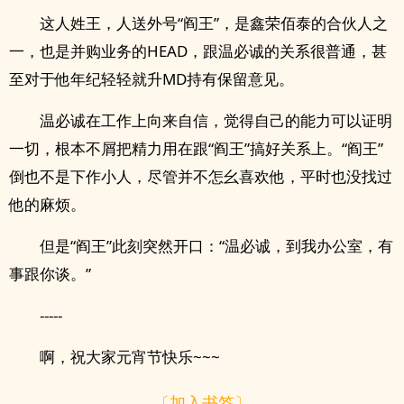
这人姓王，人送外号“阎王”，是鑫荣佰泰的合伙人之
一，也是并购业务的HEAD，跟温必诚的关系很普通，甚
至对于他年纪轻轻就升MD持有保留意见。
温必诚在工作上向来自信，觉得自己的能力可以证明
一切，根本不屑把精力用在跟“阎王”搞好关系上。“阎王”
倒也不是下作小人，尽管并不怎幺喜欢他，平时也没找过
他的麻烦。
但是“阎王”此刻突然开口：“温必诚，到我办公室，有
事跟你谈。”
-----
啊，祝大家元宵节快乐~~~
〔加入书签〕