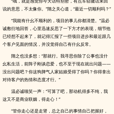
“哦，就是感觉你今天话特别密，有点车轱辘话来回
说的意思，不太像你。”隋之关心道，“最近一切顺利吗？”
“我能有什幺不顺利的，项目的事儿你都清楚。”温必
诚敷衍地回答，心里迅速反思了一下方才的表现，细节他
已经想不起来了，就记得汇报了一些项目进步和最近跟几
个客户见面的情况，并没觉得自己有什幺反常。
隋之也没多想：“那就行。我寻思你除了公事也没什
幺私生活，前阵子刚谈恋爱，也不至于现在就出问题——
没出问题吧？你这狗脾气人家姑娘受得了你吗？你得拿出
对待客户的热情和态度才行。”
温必诚嗤笑一声：“可算了吧，那动机得多不纯，我
这又不是商业联姻，得走心！”
“管你走心还是走肾，总之自己的事情自己把握好，