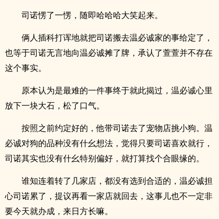
司诺愣了一愣，随即哈哈哈大笑起来。
俩人插科打诨地就把司诺搬去温必诚家的事给定了，
也等于司诺无言地向温必诚摊了牌，承认了萱萱并不存在
这个事实。
原本认为是最难的一件事终于就此揭过，温必诚心里
放下一块大石，松了口气。
按照之前约定好的，他带司诺去了宠物店挑小狗。温
必诚对狗的品种没有什幺想法，觉得只要司诺喜欢就行，
司诺其实也没有什幺特别偏好，就打算找个合眼缘的。
谁知连着转了几家店，都没有选到合适的，温必诚担
心司诺累了，提议再看一家店就回去，这事儿也不一定非
要今天就办成，来日方长嘛。