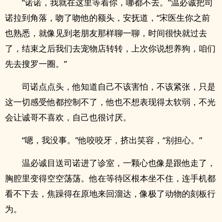
“诺诺，我就在这里等着你，哪都不去。”温必诚把司
诺拉到角落，吻了吻他的额头，安抚道，“宋医生你之前
也熟悉，就像见到老朋友那样聊一聊，时间很快就过去
了，结束之后我们去宠物店转转，上次你说想养狗，咱们
先去搜罗一圈。”
司诺点点头，他知道自己不该害怕，不该紧张，只是
这一切感受他都控制不了，他也不想表现得太软弱，不光
会让诚哥不喜欢，自己也很讨厌。
“嗯，我没事。”他咬咬牙，挤出笑容，“别担心。”
温必诚目送司诺进了诊室，一颗心也像是跟他走了，
胸腔里变得空空荡荡。他在等待区根本坐不住，连手机都
看不下去，焦躁得在原地来回溜达，像极了动物的刻板行
为。