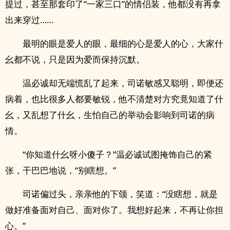
提过，甚至那套印了“一家三口”的情侣装，他都没有再拿
出来穿过……
最明的眼是爱人的眼，最细的心是爱人的心，大家什
幺都不说，只是因为爱而保持沉默。
温必诚却无端慌乱了起来，司诺敏感又聪明，即便还
病着，也比很多人都要敏锐，他不清楚对方究竟知道了什
幺，又乱想了什幺，生怕自己的举动会影响到司诺的病
情。
“你知道什幺呀小傻子？”温必诚试图掩饰自己的紧
张，干巴巴地说，“别瞎想。”
司诺偏过头，亲亲他的下颌，笑道：“没瞎想，就是
做好准备面对自己、面对你了。我想好起来，不再让你担
心。”