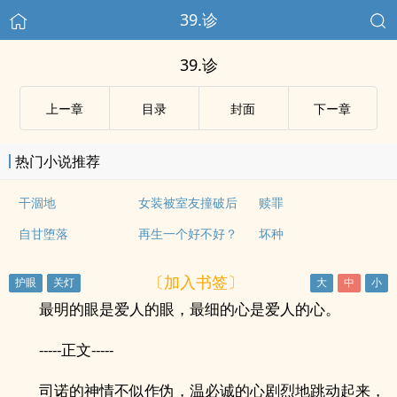
39.诊
39.诊
上ー章
目录
封面
下ー章
热门小说推荐
干涸地
女装被室友撞破后
赎罪
自甘堕落
再生一个好不好？
坏种
〔加入书签〕
最明的眼是爱人的眼，最细的心是爱人的心。
-----正文-----
司诺的神情不似作伪，温必诚的心剧烈地跳动起来，