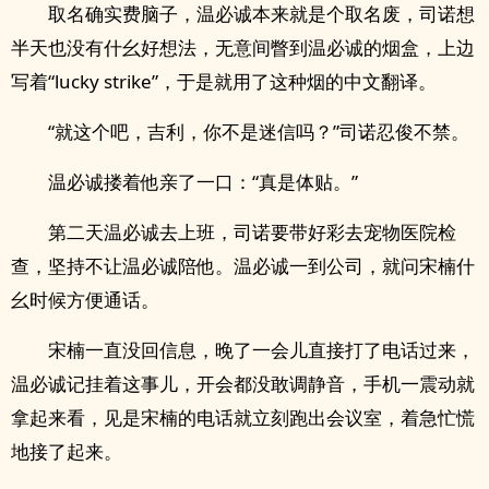
取名确实费脑子，温必诚本来就是个取名废，司诺想
半天也没有什幺好想法，无意间瞥到温必诚的烟盒，上边
写着“lucky strike”，于是就用了这种烟的中文翻译。
“就这个吧，吉利，你不是迷信吗？”司诺忍俊不禁。
温必诚搂着他亲了一口：“真是体贴。”
第二天温必诚去上班，司诺要带好彩去宠物医院检
查，坚持不让温必诚陪他。温必诚一到公司，就问宋楠什
幺时候方便通话。
宋楠一直没回信息，晚了一会儿直接打了电话过来，
温必诚记挂着这事儿，开会都没敢调静音，手机一震动就
拿起来看，见是宋楠的电话就立刻跑出会议室，着急忙慌
地接了起来。