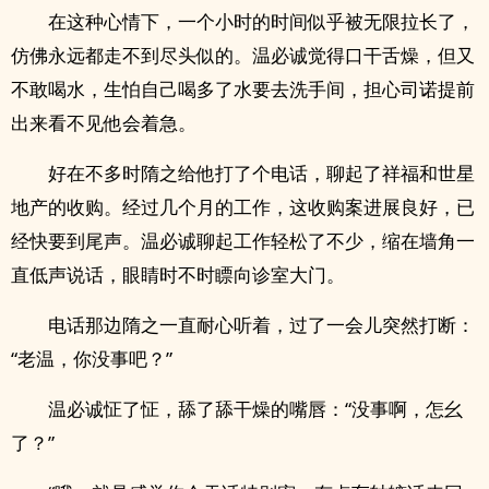
在这种心情下，一个小时的时间似乎被无限拉长了，
仿佛永远都走不到尽头似的。温必诚觉得口干舌燥，但又
不敢喝水，生怕自己喝多了水要去洗手间，担心司诺提前
出来看不见他会着急。
好在不多时隋之给他打了个电话，聊起了祥福和世星
地产的收购。经过几个月的工作，这收购案进展良好，已
经快要到尾声。温必诚聊起工作轻松了不少，缩在墙角一
直低声说话，眼睛时不时瞟向诊室大门。
电话那边隋之一直耐心听着，过了一会儿突然打断：
“老温，你没事吧？”
温必诚怔了怔，舔了舔干燥的嘴唇：“没事啊，怎幺
了？”