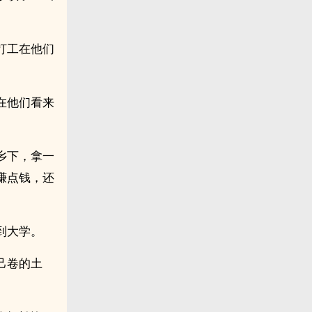
打工在他们
在他们看来
乡下，拿一
赚点钱，还
到大学。
己卷的土
。