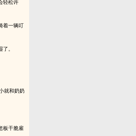
会轻松许
骑着一辆叮
湿了。
小就和奶奶
老板干脆雇