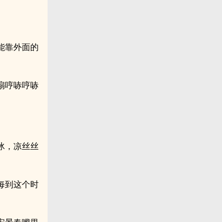
能靠外面的
扇哼哧哼哧
冰，凉丝丝
每到这个时