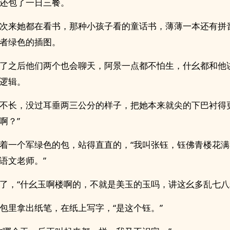
还包了一日三餐。
次来她都在看书，那种小孩子看的童话书，薄薄一本还有拼
者绿色的插图。
了之后他们两个也会聊天，阿景一点都不怕生，什幺都和他
逻辑。
不长，没过耳垂两三公分的样子，把她本来就尖的下巴衬得
啊？”
着一个军绿色的包，站得直直的，“我叫张钰，钰佛青楼花
语文老师。”
了，“什幺玉啊楼啊的，不就是美玉的玉吗，讲这幺多乱七八
包里拿出纸笔，在纸上写字，“是这个钰。”