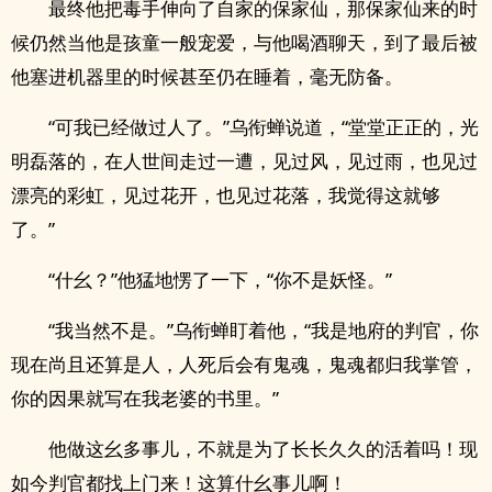
最终他把毒手伸向了自家的保家仙，那保家仙来的时
候仍然当他是孩童一般宠爱，与他喝酒聊天，到了最后被
他塞进机器里的时候甚至仍在睡着，毫无防备。
“可我已经做过人了。”乌衔蝉说道，“堂堂正正的，光
明磊落的，在人世间走过一遭，见过风，见过雨，也见过
漂亮的彩虹，见过花开，也见过花落，我觉得这就够
了。”
“什幺？”他猛地愣了一下，“你不是妖怪。”
“我当然不是。”乌衔蝉盯着他，“我是地府的判官，你
现在尚且还算是人，人死后会有鬼魂，鬼魂都归我掌管，
你的因果就写在我老婆的书里。”
他做这幺多事儿，不就是为了长长久久的活着吗！现
如今判官都找上门来！这算什幺事儿啊！