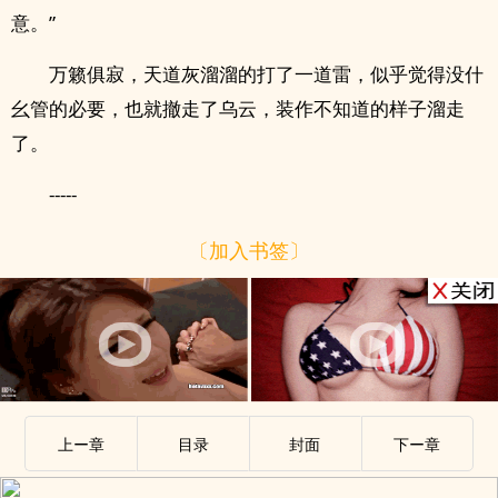
意。”
万籁俱寂，天道灰溜溜的打了一道雷，似乎觉得没什
幺管的必要，也就撤走了乌云，装作不知道的样子溜走
了。
-----
〔加入书签〕
上ー章
目录
封面
下ー章