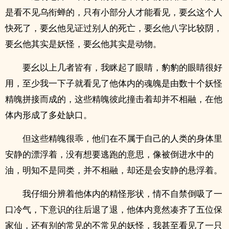
是看不见乌衔蝉的，只有小部分人才能看见，要幺这个人
快死了，要幺他见证过别人的死亡，要幺他八字比较阴，
要幺他其实是妖怪，要幺他其实是动物。
要幺以上几者皆有，我眯起了眼睛，豹豹的眼睛很好
用，至少我一下子就看见了他体内的魂魄是由数十个妖怪
精魄拼接而成的，这些精魄彼此撞击着却并不相融，在他
体内形成了多处缺口。
但这些精魄很乖，他们在不属于自己的人类的身体里
安静的漂浮着，没有想要逃跑的意思，像被倒进水中的
油，明知不是同类，并不相融，却还是会安静的悬浮着。
我仔细分辨着他体内的精怪形状，情不自禁倒吸了一
口冷气，下意识的往后退了退，他体内竟然凑齐了五位保
家仙，还有别的常见的不常见的妖怪，我甚至看见了一只