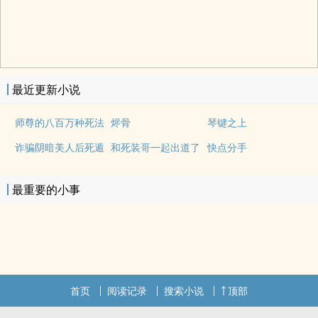
最近更新小说
师尊的八百万种死法
烬骨
琴键之上
诈骗阴暗美人后死遁
和死装哥一起出道了
快点分手
最重要的小事
首页
阅读记录
搜索小说
顶部
.
.