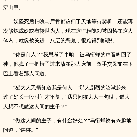
穿山甲。
妖怪死后精魄与尸骨都该归于天地等待契机，还能再
次修炼成妖或者转世为人，现在这些精魄却被囚禁在这人
体内，就像被关进十八层的恶鬼，很难得到解脱。
“你是何人？”我思考了半晌，被乌衔蝉的声音叫回了
神，他拽了一把椅子过来放在那人床前，双手交叉支在下
巴上看着那人问道。
“猫大人无需知道我是何人。”那人剧烈的咳嗽起来，
过了好长一段时间才平复，“我只问猫大人一句话，猫大
人想不想做这人间的主子？”
“做这人间的主子，有什幺好处？”乌衔蝉饶有兴趣地
问道，“讲讲。”