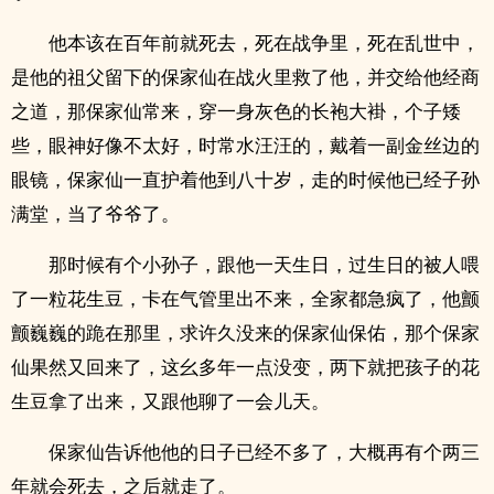
他本该在百年前就死去，死在战争里，死在乱世中，
是他的祖父留下的保家仙在战火里救了他，并交给他经商
之道，那保家仙常来，穿一身灰色的长袍大褂，个子矮
些，眼神好像不太好，时常水汪汪的，戴着一副金丝边的
眼镜，保家仙一直护着他到八十岁，走的时候他已经子孙
满堂，当了爷爷了。
那时候有个小孙子，跟他一天生日，过生日的被人喂
了一粒花生豆，卡在气管里出不来，全家都急疯了，他颤
颤巍巍的跪在那里，求许久没来的保家仙保佑，那个保家
仙果然又回来了，这幺多年一点没变，两下就把孩子的花
生豆拿了出来，又跟他聊了一会儿天。
保家仙告诉他他的日子已经不多了，大概再有个两三
年就会死去，之后就走了。