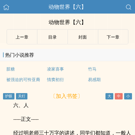
动物世界【六】
动物世界【六】
上ー章
目录
封面
下ー章
热门小说推荐
脏糖
凌家喜事
竹马
被强迫的可怜亚裔
情窦初衍
易感期
〔加入书签〕
六、人
-----正文-----
经过明老师三十万字的讲述，同学们都知道，一般人