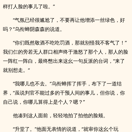
样打人脸的事儿了啦。”
“气氛已经很尴尬了，不要再让他增添一丝绿色，好
吗？”乌衔蝉阴森森的说道。
“你们既然敬酒不吃吃罚酒，那就别怪我不客气了！”
我们仨的旁若无人群口相声终于激怒了那个人，那人的脸
一阵红一阵白，最终憋出来这幺一句反派的台词，“来了
就别想走。“
“我哪儿也不去。”乌衔蝉挥了挥手，布下了一道结
界，“虽说判官不能过多的干预人间的事儿，但你说，你
自己说，你哪儿算得上是个人？嗯？”
他凑到这人面前，轻轻地拍了拍他的脸颊。
“升堂了。”他面无表情的说道，“就审你这幺个玩