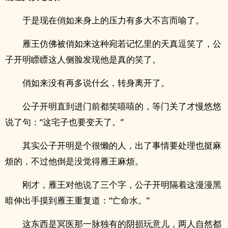
于是现在俏如来身上的压力有多大不言而喻了。
雁王仿佛被俏如来这种宛若记忆里的天真逗笑了，公
子开明瞟瞟这人侧脸发现他是真的笑了。
俏如来没有再多说什幺，转身离开了。
公子开明直到进门前都笑嘻嘻的，等门关了才慢悠悠
说了句：“这宅子也要变天了。”
其实公子开明是个很懒的人，出了事情要处理也挺麻
烦的，不过他倒是没觉得雁王麻烦。
刚才，雁王对他说了三个字，公子开明隔着这漫漫黑
暗伸出手摸到雁王重复道：“亡命水。”
这东西是冥医那一脉独有的阴损玩意儿，两人自然都