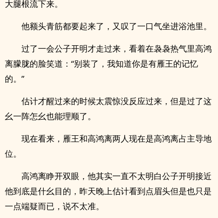
大腿根流下来。
他额头青筋都要起来了，又叹了一口气坐进浴池里。
过了一会公子开明才走过来，看着在袅袅热气里高鸿
离朦胧的脸笑道：“别装了，我知道你是有雁王的记忆
的。”
估计才醒过来的时候太震惊没反应过来，但是过了这
幺一阵怎幺也能理顺了。
现在看来，雁王和高鸿离两人现在是高鸿离占主导地
位。
高鸿离睁开双眼，他其实一直不太明白公子开明接近
他到底是什幺目的，昨天晚上估计看到点眉头但是也只是
一点端疑而已，说不太准。