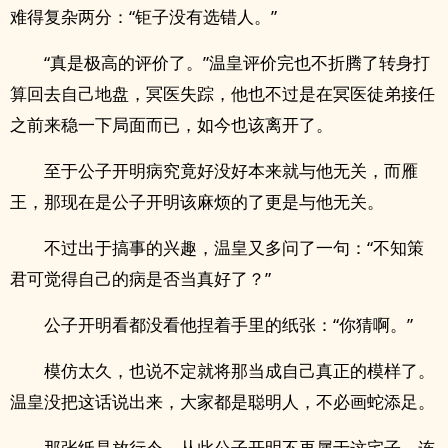
难得复杂两分：“钜子没有选错人。”
“真是极高的评价了。”温皇评价完也不折腾了转身打
算回去自己地盘，冥医失踪，他也不过是在冥医徒弟接任
之前来稳一下局面而已，如今也该离开了。
至于公子开明病究竟好没好本来就与他无关，而雁
王，那现在是公子开明该麻烦的了更是与他无关。
不过出于搞事的兴趣，温皇又多问了一句：“不知策
君可觉得自己的病是否当真好了？”
公子开明看都没看他捏着手里的纸张：“你猜啊。”
模仿太久，也说不定就将那当成自己真正的模样了。
温皇没把这话说出来，大家都是聪明人，不必画蛇添足。
那张纸是放行令，从此公子开明不再属于这宅子，连