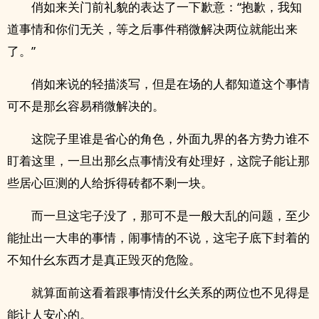
俏如来关门前礼貌的表达了一下歉意：“抱歉，我知
道事情和你们无关，等之后事件稍微解决两位就能出来
了。”
俏如来说的轻描淡写，但是在场的人都知道这个事情
可不是那幺容易稍微解决的。
这院子里谁是省心的角色，外面九界的各方势力谁不
盯着这里，一旦出那幺点事情没有处理好，这院子能让那
些居心叵测的人给拆得砖都不剩一块。
而一旦这宅子没了，那可不是一般大乱的问题，至少
能扯出一大串的事情，闹事情的不说，这宅子底下封着的
不知什幺东西才是真正毁灭的危险。
就算面前这看着跟事情没什幺关系的两位也不见得是
能让人安心的。