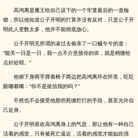
高鸿离是雁王给自己设下的一个牢笼最后的一道枷
锁，所以他知道公子开明的打算并没有反对，只是公子开
明此人变数太多，他并不能彻底放心。
公子开明无所谓的凑过去偷亲了一口贼兮兮的道：
“能关一日是一日，我一点不介意接你的班，就是稍微给
点好处呗。”
他俯下身两手撑着椅子两边把高鸿离环在怀里，眨眨
眼嘟着嘴：“你不是挺信我的吗？”
不然也不会接受他那些死缠烂打的手段，甚至允许自
己近身。
公子开明喜欢高鸿离身上的气息，那让他有一种自己
活着的感觉，只有被死亡逼近，活着的感觉才能如此强