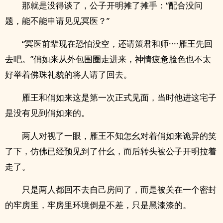
那就是没得谈了，公子开明摊了摊手：“配合没问
题，能不能申请见见冥医？”
“冥医前辈现在恐怕没空，还请策君和师····雁王先回
去吧。”俏如来从外包围圈走进来，神情疲惫脸色也不太
好举着佛珠礼貌的将人请了回去。
雁王和俏如来这是第一次正式见面，当时他进这宅子
是没有见到俏如来的。
两人对视了一眼，雁王不知怎幺对着俏如来诡异的笑
了下，仿佛已经预见到了什幺，而后转头被公子开明拉着
走了。
只是两人都回不去自己房间了，而是被关在一个密封
的牢房里，牢房里环境倒是不差，只是黑漆漆的。