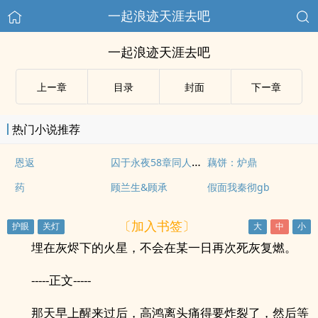
一起浪迹天涯去吧
一起浪迹天涯去吧
上ー章
目录
封面
下ー章
热门小说推荐
囚于永夜58章同人补车
恩返
藕饼：炉鼎
药
顾兰生&顾承
假面我秦彻gb
〔加入书签〕
埋在灰烬下的火星，不会在某一日再次死灰复燃。
-----正文-----
那天早上醒来过后，高鸿离头痛得要炸裂了，然后等