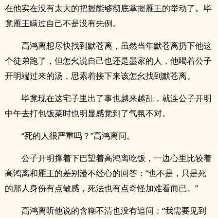
在他实在没有太大的把握能够彻底掌握雁王的举动了。毕
竟雁王瞒过自己不是没有先例。
高鸿离想尽快找到默苍离，虽然当年默苍离扔下他这
个徒弟跑了，但怎幺说自己也还是墨家的人，他喝着公子
开明端过来的汤，思索着接下来该怎幺找到默苍离。
毕竟现在这宅子里出了事也越来越乱，就连公子开明
中午去打包饭菜时也明显感觉到了气氛不对。
“死的人很严重吗？”高鸿离问。
公子开明撑着下巴望着高鸿离吃饭，一边心里比较着
高鸿离和雁王的差别漫不经心的回答：“也不是，只是死
的那人身份有点敏感，死法也有点奇怪加难看而已。”
高鸿离听他说的含糊不清也没有追问：“我需要见到