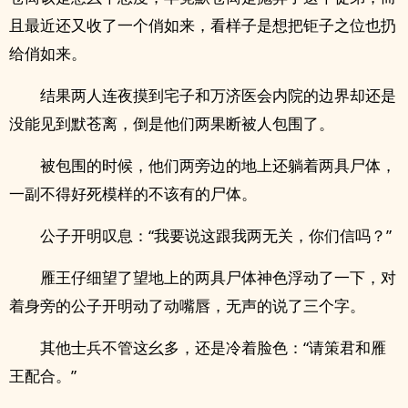
且最近还又收了一个俏如来，看样子是想把钜子之位也扔
给俏如来。
结果两人连夜摸到宅子和万济医会内院的边界却还是
没能见到默苍离，倒是他们两果断被人包围了。
被包围的时候，他们两旁边的地上还躺着两具尸体，
一副不得好死模样的不该有的尸体。
公子开明叹息：“我要说这跟我两无关，你们信吗？”
雁王仔细望了望地上的两具尸体神色浮动了一下，对
着身旁的公子开明动了动嘴唇，无声的说了三个字。
其他士兵不管这幺多，还是冷着脸色：“请策君和雁
王配合。”