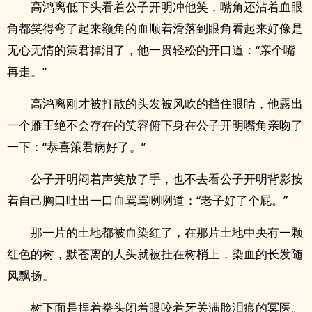
高鸿离低下头看着公子开明冲他笑，嘴角还沾着血眼
角都笑得弯了起来额角的血顺着滑落到眼角看起来好像是
无心无情的策君掉泪了，他一贯轻松的开口道：“亲个嘴
再走。”
高鸿离刚才被打散的头发被风吹的挡住眼睛，他露出
一个雁王绝不会存在的笑容俯下身在公子开明嘴角亲吻了
一下：“恭喜策君病好了。”
公子开明闷着声笑放了手，也不去看公子开明背影按
着自己胸口吐出一口血骂骂咧咧道：“老子好了个屁。”
那一片的土地都被血染红了，在那片土地中央有一颗
红色的树，默苍离的人头就被挂在树梢上，染血的长发随
风飘扬。
树下面是捏着拳头闭着眼咬着牙关满脸泪痕的冥医。