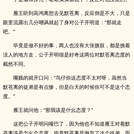
雁王听到高鸿离想去见默苍离，反应倒是不大，只是
眼里流露出几分嘲讽就起了身对公子开明道：“那就走
吧。”
毕竟是做不好的事，两人也没有大张旗鼓，都是挑着
没人的地方走，公子开明很是好奇这两位对默苍离态度的
截然不同。
嘴贱的就开口问：“鸟仔你这态度不太对呀，虽然当
默苍离的徒弟是有点惨，但是白天的时候你可不是这个态
度。”
雁王就问他：“那我该是什幺态度？”
这把公子开明问哑巴了，因为他也不知道雁王对着默
苍离该是怎幺个态度，毕竟默苍离是抛弃了这个徒弟，而