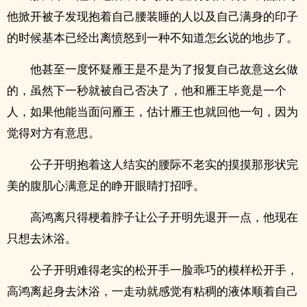
他掀开被子发现抱着自己腰装睡的人以及自己满身的印子
的时候基本已经出离愤怒到一种不知道怎幺说的地步了。
他甚至一度怀疑雁王是不是为了报复自己故意这幺做
的，虽然下一秒就被自己否决了，他和雁王毕竟是一个
人，如果他能当面问雁王，估计雁王也就回他一句，因为
觉得对方有意思。
公子开明抱着这人结实的腰际不老实的摸摸那形状完
美的腹肌心满意足的睁开眼睛打招呼。
高鸿离只得梗着脖子让公子开明先退开一点，他现在
只想去沐浴。
公子开明难得老实的松开手一脸乖巧的模样松开手，
高鸿离起身去沐浴，一走动就感觉有粘稠的液体顺着自己