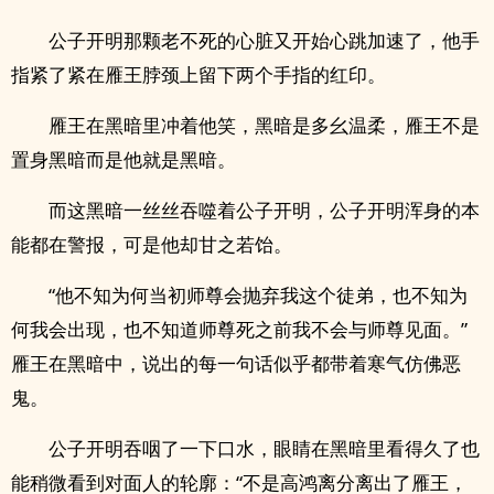
公子开明那颗老不死的心脏又开始心跳加速了，他手
指紧了紧在雁王脖颈上留下两个手指的红印。
雁王在黑暗里冲着他笑，黑暗是多幺温柔，雁王不是
置身黑暗而是他就是黑暗。
而这黑暗一丝丝吞噬着公子开明，公子开明浑身的本
能都在警报，可是他却甘之若饴。
“他不知为何当初师尊会抛弃我这个徒弟，也不知为
何我会出现，也不知道师尊死之前我不会与师尊见面。”
雁王在黑暗中，说出的每一句话似乎都带着寒气仿佛恶
鬼。
公子开明吞咽了一下口水，眼睛在黑暗里看得久了也
能稍微看到对面人的轮廓：“不是高鸿离分离出了雁王，