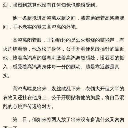
烈，强烈到就算他没有任何知觉也能感受到。
他一条腿抵进高鸿离双腿之间，膝盖磨蹭着高鸿离腿
间，手不老实的褪去高鸿离的外袍。
高鸿离闭着眼，耳边响起的是烈火燃烧的噼啪声，有
火灼烧着他，他放松了身体，公子开明便见缝插针的靠近
他，擡着高鸿离的腿弯刺激着高鸿离敏感处，慢吞吞的挺
入，感受着高鸿离身体每一分的颤动。越是靠近越是真
实。
高鸿离喘息出来，发丝散乱下来，衣领大开但大半的
衣物又还挂在他身上，公子开明贴着他的胸膛，将自己混
乱的心跳声传递给对方。
第二日，俏如来将两人放了出来没有多说什幺又匆匆