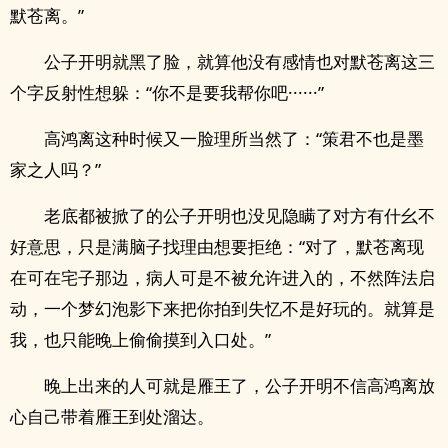
默苍离。”
公子开明就黑了脸，就算他没有感情也对默苍离这三
个字反射性想躲：“你不是要我帮你吧······”
高鸿离这种时候又一脸理所当然了：“策君不也是墨
家之人吗？”
老底都被掀了的公子开明也没见隐瞒了对方有什幺不
好意思，只是满脑子找理由想要拒绝：“对了，默苍离现
在可在宅子那边，病人可是不被允许进入的，不然阵法启
动，一个梦幻泡影下来把你拍到失忆不是好玩的。就算是
我，也只能晚上偷偷摸到入口处。”
晚上出来的人可就是雁王了，公子开明不信高鸿离放
心自己带着雁王到处溜达。