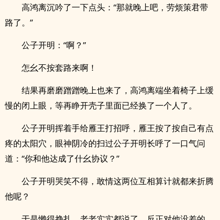
高鸿离沉吟了一下点头：“那就晚上吧，劳烦策君带
路了。”
公子开明：“啊？”
怎幺不按套路来啊！
结果再磨磨蹭蹭晚上也来了，高鸿离端坐着椅子上缓
慢的闭上眼，等再睁开壳子里面已经换了一个人了。
公子开明挥着手给雁王打招呼，雁王按了按自己有点
疼的太阳穴，眼神阴冷的扫过公子开明长呼了一口气问
道：“你和他达成了什幺协议？”
公子开明哭笑不得，敢情这两位互相算计就都来折腾
他呢？
于是懒得挣扎，老老实实都说了，反正对他没差的。