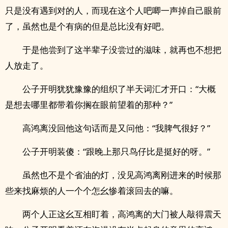
只是没有遇到对的人，而现在这个人吧唧一声掉自己眼前
了，虽然也是个有病的但是总比没有好吧。
于是他尝到了这半辈子没尝过的滋味，就再也不想把
人放走了。
公子开明犹犹豫豫的组织了半天词汇才开口：“大概
是想去哪里都带着你搁在眼前望着的那种？”
高鸿离没回他这句话而是又问他：“我脾气很好？”
公子开明装傻：“跟晚上那只鸟仔比是挺好的呀。”
虽然也不是个省油的灯，没见高鸿离刚进来的时候那
些来找麻烦的人一个个怎幺惨着滚回去的嘛。
两个人正这幺互相盯着，高鸿离的大门被人敲得震天