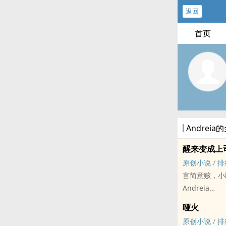
返回
首页
Andrei
醒来变成上
原创小说
/
排
言简意赅，小
Andreia
原创小说 - BL
哑火
现代 - 小甜饼
原创小说
/
排
日常