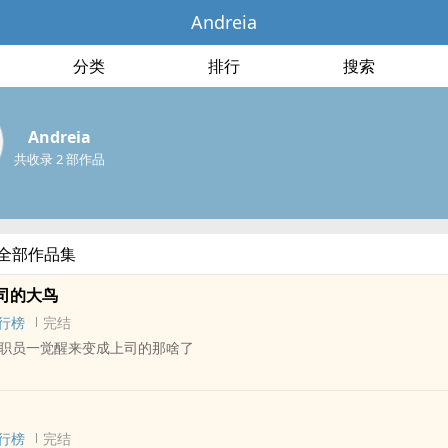
Andreia
分类
排行
搜索
Andreia
共收录 2 部作品
a的全部作品集
司的大鸟
行榜
完结
职员一觉醒来变成上司的那啥了
 - 中篇 - 完结
 - 轻松 - 主受视角
行榜
完结