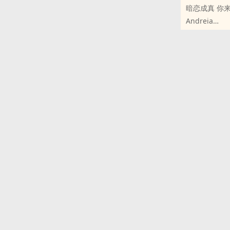
暗恋成真 你
高冷闷骚上司
Andreia
不变态！！！
原创小说 - 现代
此文已完结啦
完结 - 小甜饼 
了，如果大家
姜夭被廖灼的
vb:莱特一号
隔壁新文：《