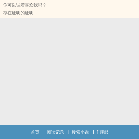
你可以试着喜欢我吗？
存在证明的证明
原创小说 - 短篇 - 完结 - 治愈
互攻
所有人都知道，沈心喜欢陈风。
是卑微至泥土的喜欢。
而陈风从不屑于看尘土一眼。
但是没关系，路辞将这颗心从泥土中小心翼翼捧出，放在清水下仔仔
细细清洗，然后在阳光中轻轻亲了一口。
首页
阅读记录
搜索小说
顶部