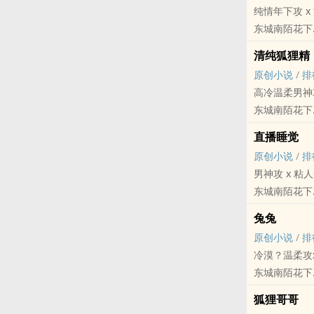
纯情年下攻 x
上，然而阴差
东城南陌花下
外表乖内心皮
原创小说 - BL
灵感来源：“
清纯狐狸精
现代 - 小甜饼 
疯似的对它恋
原创小说
/
排
高三微学渣一
高冷温柔男神
东城南陌花下
原创小说 - BL
直播睡觉
现代 - HE -
原创小说
/
排
年上
男神攻 x 粘
清纯狐狸精
东城南陌花下
又名室友是只
原创小说 - HE
高冷温柔男神
兔兔
短篇 - 完结 - 
高亮:开篇受
原创小说
/
排
业余不红学弟
保甜！本傻白(
冷漠？温柔攻
东城南陌花下
原创小说 - BL
狐狸哥哥
HE - 现代 -