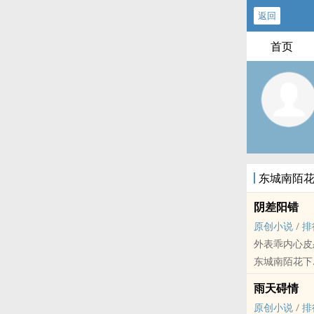
返回
首页
东城南陌
阴差阳错
原创小说
/
排
外表乖内心皮
东城南陌花下
原创小说 - BL
雨天碍情
现代 - 小甜饼 
原创小说
/
排
乔星满一觉醒