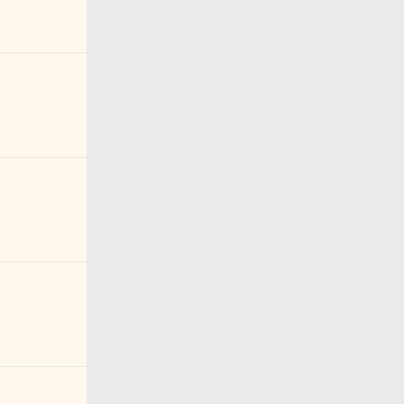
生物，都会发