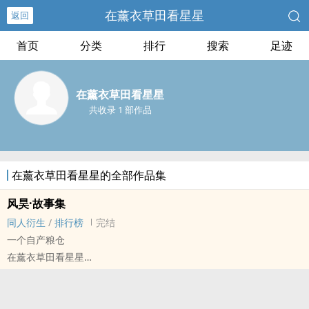
在薰衣草田看星星
返回
首页
分类
排行
搜索
足迹
在薰衣草田看星星
共收录 1 部作品
在薰衣草田看星星的全部作品集
风昊·故事集
同人衍生
/
排行榜
完结
一个自产粮仓
在薰衣草田看星星
唐人街探案 - 风昊 同人衍生 - 影视同人 - BL - 短篇
完结