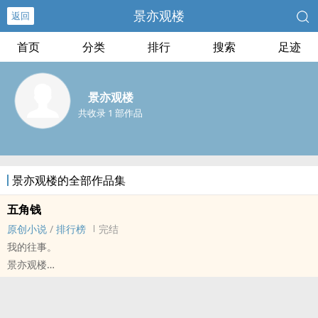
景亦观楼
返回
首页
分类
排行
搜索
足迹
景亦观楼
共收录 1 部作品
景亦观楼的全部作品集
五角钱
原创小说
/
排行榜
完结
我的往事。
景亦观楼
原创小说 - 现代 - 无CP - 短篇
完结 - 第一人称
翻记录的时候看到了去年二月份在软件上的问答，里面我给人讲了这