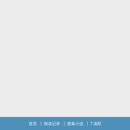
个故事，唤起回忆，还特意去跑到官方那里合并账户去看之前的记
录。
修修改改，共1692字。
唉，都是少年故事。
首页
阅读记录
搜索小说
顶部