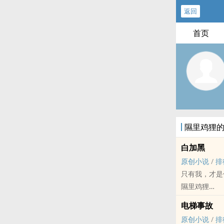
返回
首页
隰里鸡狸
白加黑
原创小说
/
排
只有我，才是
隰里鸡狸
原创小说 - BL
电梯事故
现代 - 三观不正
原创小说
/
排
“你永远不能