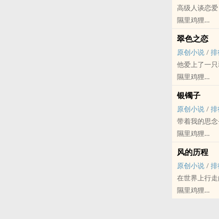
高级人谈恋爱
所以，白应晨
隰里鸡狸
真·骨科 同父
原创小说 - BL
翠色之恋
ABO - 现代 
原创小说
/
排
他爱上了一只
隰里鸡狸
原创小说 - 西
银镯子
完结
原创小说
/
排
谁知道他们之
带着我的思念
隰里鸡狸
原创小说 - 民国
风的历程
完结
原创小说
/
排
在世界上行走
隰里鸡狸
原创小说 - 奇幻
完结