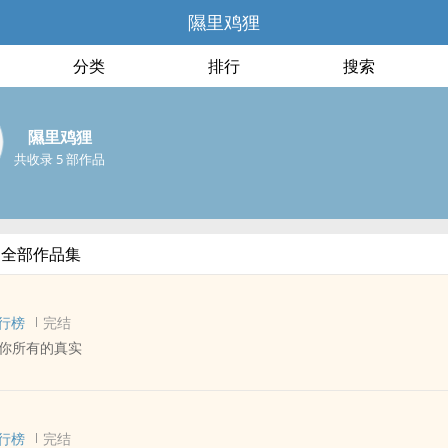
隰里鸡狸
分类
排行
搜索
隰里鸡狸
共收录 5 部作品
的全部作品集
行榜
完结
你所有的真实
 - 完结 - 荤素均衡
 - 骨科 - 中篇
行榜
完结
拥有另一个人。”