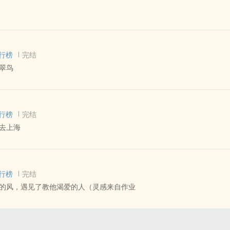
只想得到他。
同母
 - 短篇 - 完结
- 小甜饼
行榜
完结
翠鸟
方 - 性向未知 - 短篇
行榜
完结
间是不是真的产生了爱情，翠鸟又不会说话。
去上海
 - BG - 短篇
行榜
完结
的风，遇见了教他渴爱的人（灵感来自作业
 - BL - 短篇