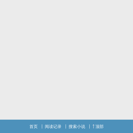
他出去了，他也见到他了，世界纷纷，他们走了。
首页
阅读记录
搜索小说
顶部