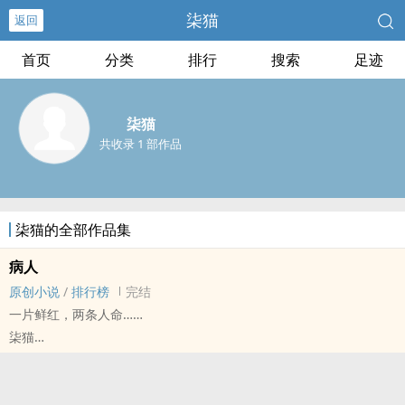
柒猫
返回
首页
分类
排行
搜索
足迹
柒猫
共收录 1 部作品
柒猫的全部作品集
病人
原创小说
/
排行榜
完结
一片鲜红，两条人命……
柒猫
原创小说 - BL - 短篇 - 完结
现代 - BE - 致郁 - 第一人称
第五期征集