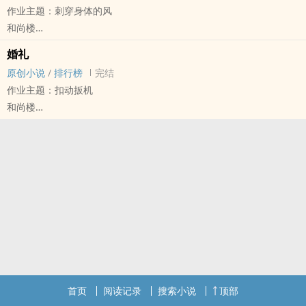
作业主题：刺穿身体的风
手脚筋挑断后我被大师兄捡回家了。（独立背景，和隔壁没有关系）
和尚楼
架空，勿考据。
原创小说 - 短篇 - 完结 - 致郁
婚礼
第五期征集
原创小说
/
排行榜
完结
这次征集一共写了两个作业，另一篇的主题是扣动扳机，戳我主页可
作业主题：扣动扳机
看。
和尚楼
原创小说 - 短篇 - 完结 - OE
第五期征集
第五期征集
第七十次作业主题：扣动扳机
首页
阅读记录
搜索小说
顶部