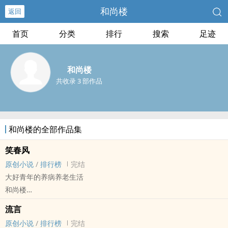
和尚楼
返回
首页
分类
排行
搜索
足迹
和尚楼
共收录 3 部作品
和尚楼的全部作品集
笑春风
原创小说
/
排行榜
完结
大好青年的养病养老生活
和尚楼
原创小说 - BL - 短篇 - 完结
流言
古代 - 轻松 - 第一人称 - 1v1
原创小说
/
排行榜
完结
旧文修改后重发。