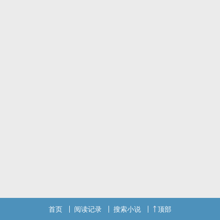
在拉扯的戏台上，谁先动情，谁先登场......
PS：在我骨子里，我想它是民国(°ㅂ° ╬)
首页
阅读记录
搜索小说
顶部