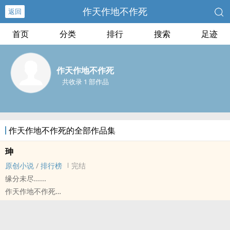
作天作地不作死
返回
首页
分类
排行
搜索
足迹
作天作地不作死
共收录 1 部作品
作天作地不作死的全部作品集
珅
原创小说
/
排行榜
完结
缘分未尽......
作天作地不作死
原创小说 - BL - 短篇 - 完结
正剧 - 民国 - BE - 清水
温柔/面冷心热/军阀攻VS痴情/落魄/戏子受