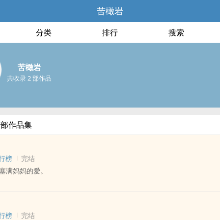
苦橄岩
分类
排行
搜索
苦橄岩
共收录 2 部作品
全部作品集
行榜
完结
塞满妈妈的爱。
 - 无CP - 短篇
义 - 第五期征集
行榜
完结
业·合不上的行李箱