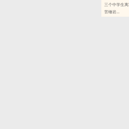
三个中学生离
苦橄岩
原创小说 - 无C
现代 - 灵魂
#第四期征集
7.想趴在一个