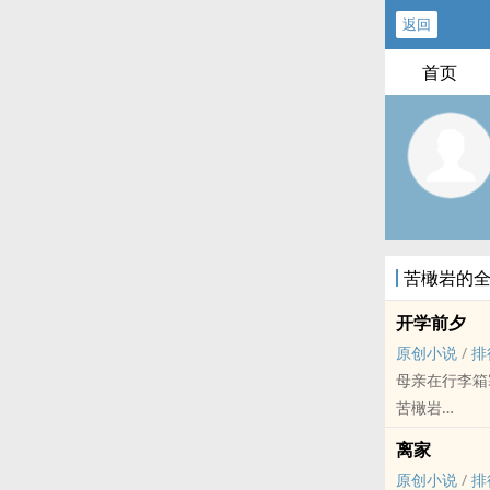
返回
首页
苦橄岩的
开学前夕
原创小说
/
排
母亲在行李箱
苦橄岩
原创小说 - 现代
离家
完结 - 现实主
原创小说
/
排
第二十四次作