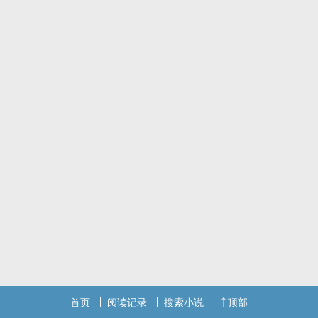
只是这些四字成语陈辰通通不知道。他只知道，再看到那抹浓烈的色
彩，他很欢喜。
征扬就是那抹浓烈的色彩。人如其名，他张扬、危险，又惹人好奇。
自从他闯入陈辰的人生，后者简单的情绪起了波澜。
只是那些欢喜也好，愤怒也罢，最终留下的不过是枝桠上的一只老
鸦，不过是久不弥散的那腔悲恸。
首页
阅读记录
搜索小说
顶部