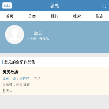
忽见
返回
首页
分类
排行
搜索
足迹
忽见
共收录 1 部作品
忽见的全部作品集
沉沉欲扬
原创小说
/
排行榜
完结
是救赎，也是折磨
忽见
原创小说 - 现代 - BL - 短篇
完结 - BE - 年下 - 第五期征集
喜是什幺？失而复得是喜，久别重逢是喜，大仇得报—应当也是喜。