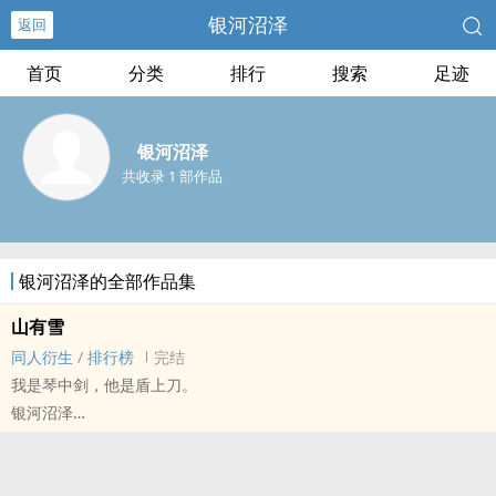
银河沼泽
返回
首页
分类
排行
搜索
足迹
银河沼泽
共收录 1 部作品
银河沼泽的全部作品集
山有雪
同人衍生
/
排行榜
完结
我是琴中剑，他是盾上刀。
银河沼泽
剑三[剑侠情缘网络版三] - 苍歌[苍云/长歌] 同人衍生 - BG
短篇 - 完结 - BE - 第三人称
清水