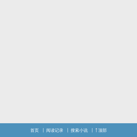
“他是乱臣贼子，我是他的党羽，不知廉耻、大逆不道，今日终于伏
诛。”
苍歌BG，大量私设，万字短篇。
将军苍爹x宫妃琴娘，BE
【避雷】
写得非常糟糕，且诞生日期古早，因此含有大量无厘头无病呻吟描
写，发出来是想捞朋友上岸。
以上，幺幺哒，感谢你的包容q3q
首页
阅读记录
搜索小说
顶部