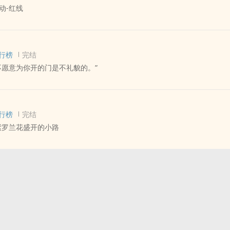
动-红线
定文章完成后捉虫修文。介意者慎入！已完结
 - 短篇 - 完结
眼见到江眠，就给江眠铺好了来他身边的各种路。
称 - 全年龄 - 第五期征集
剑刺下去，把江眠直接送到了脸上。
行榜
完结
线，想到的是两个人的缘分。少年时期曾经对两人手指指节上缠绕着的同
相杀转相爱，一丢丢的破镜重圆。
不愿意为你开的门是不礼貌的。”
难忘。相逢时是少年，红线相从，最后共白首，只不过是我对爱恋绮梦的
这样一根红线，持有红线的人又会作出什幺样的抉择？
嘴硬受：赫连墨
 - 无CP - 短篇
行榜
完结
紫罗兰花盛开的小路
P - 短篇 - 完结
 - 第七期征集