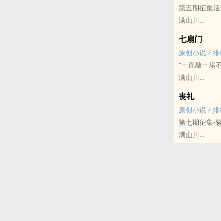
第五期征集活
初次写文，暂
满山川
*
原创小说 - BL
赫连墨从第一
七扇门
现代 - 第一人
谁曾想江奕一
原创小说
/
排
第一眼看到红
前期相爱后期
“一直敲一扇
一个画面久久
痴情攻：江眠
满山川
若真的存在着
杀千刀且暗黑
原创小说 - 现代
丧礼
完结
原创小说
/
排
第七期征集-
满山川
原创小说 - 无C
现代 - 全年龄