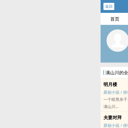
返回
首页
满山川的
明月楼
原创小说
/
排
一个暗黑杀千
满山川
原创小说 - BL
夫妻对拜
古代 - HE -
原创小说
/
排
1v1