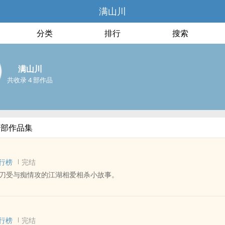
满山川
分类
排行
搜索
满山川
共收录 4 部作品
全部作品集
行榜
完结
刀受与痴情攻的江湖相爱相杀小故事。
 - 长篇 - 完结
 架空世界 - 年下
行榜
完结