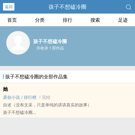
孩子不想磕冷圈
返回
首页
分类
排行
搜索
足迹
孩子不想磕冷圈
共收录 1 部作品
孩子不想磕冷圈的全部作品集
她
原创小说
/
排行榜
完结
自述（没有文采，只是单纯的讲讲真实的故事）
孩子不想磕冷圈
原创小说 - 现代 - GL - 短篇
完结