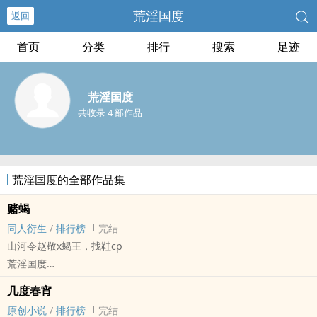
荒淫国度
返回
首页
分类
排行
搜索
足迹
荒淫国度
共收录 4 部作品
荒淫国度的全部作品集
赌蝎
同人衍生
/
排行榜
完结
山河令赵敬x蝎王，找鞋cp
荒淫国度
山河令 - 找鞋 同人衍生 - 影视同人 - BL - 短篇
几度春宵
完结 - 悲剧 - BE - 年下
原创小说
/
排行榜
完结
山河令赵敬x蝎王，找鞋cp的完整结局，剧版原作向。