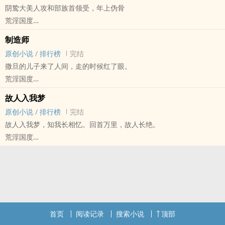
阴鸷大美人攻和部族首领受，年上伪骨
蝎揭留波是赌徒，用机关算尽和丧心病狂，跟义父赌一场注定结局的
荒淫国度
爱恨余生。
原创小说 - BL - 短篇 - 完结
制造师
悲剧 - 虐文 - 第二人称 - 架空世界
原创小说
/
排行榜
完结
伪骨科，肉摩多摩多，周更，大概。
撒旦的儿子来了人间，走的时候红了眼。
一直陪伴的兄长、互相牵念的家人是你，暴虐无度的君王、刀剑相向
荒淫国度
的仇敌亦是你。
原创小说 - BL - 短篇 - 完结
唯独你最想要的身份，
故人入我梦
现实主义 - 第一人称 - 末世 - 相爱相杀
他从未将你当做过爱人。
原创小说
/
排行榜
完结
强强
你可以为他而死。
故人入我梦，知我长相忆。回首万里，故人长绝。
他曾说要人间变成地狱，一直到那个人死去他才发现，那天之后的每
但你一直到死，都无法理解他的志向。
荒淫国度
一分每一秒，对他来说都是地狱，
银长发阴鸷疯批大美人君王攻×黑短发成长型一拳几个我部落首领受，
原创小说 - 古代 - BL - 短篇
年上伪骨科，主攻视角，第二人称
完结
首页
阅读记录
搜索小说
顶部