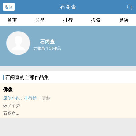
石阁查
返回
首页
分类
排行
搜索
足迹
石阁查
共收录 1 部作品
石阁查的全部作品集
佛像
原创小说
/
排行榜
完结
做了个梦
石阁查
原创小说 - 无CP - 短篇 - 完结