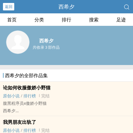
西希夕
返回
首页
分类
排行
搜索
足迹
西希夕
共收录 3 部作品
西希夕的全部作品集
论如何收服傲娇小野猫
原创小说
/
排行榜
完结
腹黑程序员x傲娇小野猫
西希夕
原创小说 - BL - 完结 - 现代
我男朋友出轨了
HE - 小甜饼 - MB - 1v1
原创小说
/
排行榜
完结
长篇