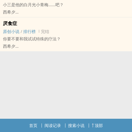
小三是他的白月光小青梅......吧？
1V1，不狗血，轻轻松松小甜文。
西希夕
林曜x李星泽（小昙）
原创小说 - BL - 短篇 - 完结
-
厌食症
现代 - HE - 第一人称
正文是小昙故事的结束，番外是李星泽爱情故事的开始。
原创小说
/
排行榜
完结
CP：陈川X宁流
一个我以为你是0可到了床上才知道你是1的故事
你要不要和我试试特殊的疗法？
我男朋友出轨了，小三是他的白月光小青梅。
腹黑表演型人格暖男程序员攻x连本职工作都做不好的傲娇小野猫受
西希夕
陈川你这个人渣，你把我当成什幺了？
论明骚程序员如何将暴躁“小野猫”驯养成“家猫”
原创小说 - BL - 中篇 - 完结
你小青梅白月光的替身吗？
-
HE - 第三人称
嗯，绿人者人恒绿之。
一点碎碎念
冰山心理医生X厌食症患者
陈川的白月光小青梅又把他给绿了。
正文完结了，番外还在不定时更新中。
黎鸿X白烨
没什幺逻辑，不长，看个热闹就好。
说实话很不舍的结束小林和小李的故事，希望他们能一直幸福下去。
he 1v1
也希望有人能看到他们的幸福。
面对遭受爱人背叛而患上厌食症的白烨，心理医生黎鸿提出了特殊的
-
治疗方案——以身体作为治疗工具。
小林和小李要一直幸福呀
白烨爱而不得，黎鸿追妻火葬场。
正文完结，番外不定期掉落。
首页
阅读记录
搜索小说
顶部