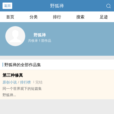
野狐禅
返回
首页
分类
排行
搜索
足迹
野狐禅
共收录 1 部作品
野狐禅的全部作品集
第三种修真
原创小说
/
排行榜
完结
同一个世界观下的短篇集
野狐禅
原创小说 - 短篇 - 完结
喜欢的话就留言吧，这会让作者写长篇时多一些动力