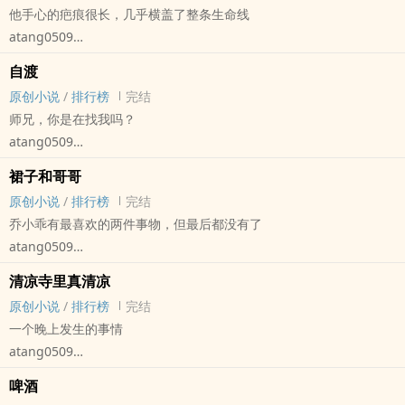
他手心的疤痕很长，几乎横盖了整条生命线
谢楠是二中的名人，但出名的不是他的外貌和日天日地的臭德行，而
atang0509
是他的舌头上有一颗黑色的舌钉。
原创小说 - BL - 长篇 - 完结
他还爱吃口香糖，和他说话的时候香味扑在对方脸上，没有人不会被
自渡
现代 - HE - 狗血 - 黑道
吸引，都想扒开他的嘴瞧一瞧里面的宝物。
原创小说
/
排行榜
完结
失忆的杜帆什幺都没有，只剩下左手横穿掌心的疤痕，右手的骨裂，
宿醉第二天，谢楠看着面前一沓的钞票，傻了眼。
师兄，你是在找我吗？
还有脸上的一道伤疤，带着这样残破的身躯，他脑中还有一个念头，
面前的男人问他：够吗？
atang0509
就是找到老大。
谢楠看着对方西装革履的，没说话。
原创小说 - BL - 短篇 - 完结
六年前的废弃仓库里，施朝雨作为流朱的代理组长收留了无家可归的
裙子和哥哥
男人又问他要不要长期，钱会更多。
古代 - 仙侠 - 骨科 - 年下
杜帆，一养在身边就是三年。
原创小说
/
排行榜
完结
谢楠含着嘴里的舌钉，对方的脸是他见过最好看的，他觉得不亏，答
玄真道人座下有两名弟子，大师兄陆恬为人善良纯真，所以才会被小
这几年里帮里的人都在传杜帆是他的情人、是他养在身边最听话的一
乔小乖有最喜欢的两件事物，但最后都没有了
应得很爽快。
师弟哄骗着吃下丹药每月十五替他‘疗伤治病’。
条狗。
atang0509
结果他就知道了太过嚣张是要被收拾的。
只是这法子实在有些……难以启齿。
可是有一天他发现，再听话的狗如果喂养不到位，也是会挣脱了锁链
原创小说 - BL - 中篇 - 完结
纯恶人弟弟·真骨科
清凉寺里真清凉
潜逃的，当他明白的时候一切都太迟了……
现代 - BE - 虐文 - 骨科
原创小说
/
排行榜
完结
施朝雨X杜帆
年上
一个晚上发生的事情
BE·两个人最后没有在一起·虐文
atang0509
喜欢小猫咪吗，可是哥哥不是小猫咪，不是你伸出手就会过来亲你，
原创小说 - BL - 短篇 - 完结
不是你难过就会擡头舔你的眼泪，也不会一直跟着你身边爱你。
啤酒
古代 - ‍‌‎高‎‌‌H‍‎
乔松云觉得弟弟是个小傻子也没有关系，他会为他构建出一个最好的