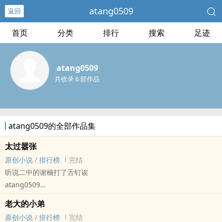
atang0509
返回
首页
分类
排行
搜索
足迹
atang0509
共收录 6 部作品
atang0509的全部作品集
太过嚣张
原创小说
/
排行榜
完结
听说二中的谢楠打了舌钉诶
atang0509
原创小说 - BL - 短篇 - 完结
老大的小弟
现代 - 狗血 - 年上
原创小说
/
排行榜
完结
总裁X男高