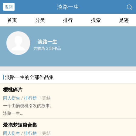
淡路一生
返回
首页
分类
排行
搜索
足迹
淡路一生
共收录 2 部作品
淡路一生的全部作品集
樱桃碎片
同人衍生
/
排行榜
完结
一个由摘樱桃引发的故事。
淡路一生
文野[文豪野犬] - 太中[太宰治/中原中也] 同人衍生 - 动漫同人
爱抱梦短篇合集
BL - 短篇 - 完结
同人衍生
/
排行榜
完结