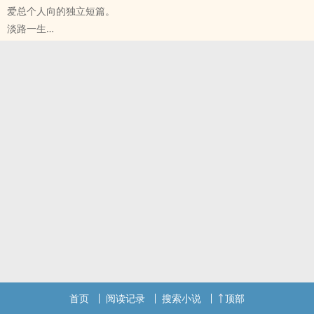
爱总个人向的独立短篇。
淡路一生
无限滑板 - 爱抱梦 同人衍生 - 动漫同人 - BL - 短篇
完结
首页
阅读记录
搜索小说
顶部