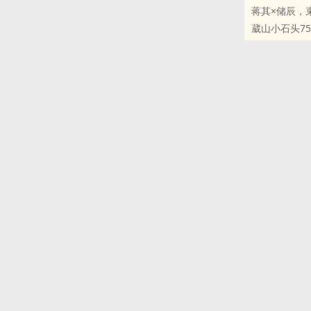
蒋其×储辰，
葳山小石头75
原创小说 - 现代
完结