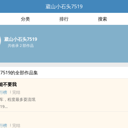
葳山小石头7519
分类
排行
搜索
葳山小石头7519
共收录 2 部作品
7519的全部作品集
能不要我
行榜
完结
车，程度最多耍流氓
19
 - BL - 短篇
行榜
完结