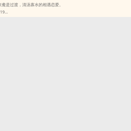
束鸯是过渡，清汤寡水的相遇恋爱。
19
 - BL - 短篇