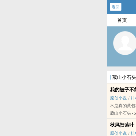
返回
首页
葳山小石头
我的被子不
原创小说
/
排
不是真的黄包
葳山小石头75
原创小说 - 现代
秋风扫落叶
完结
原创小说
/
排