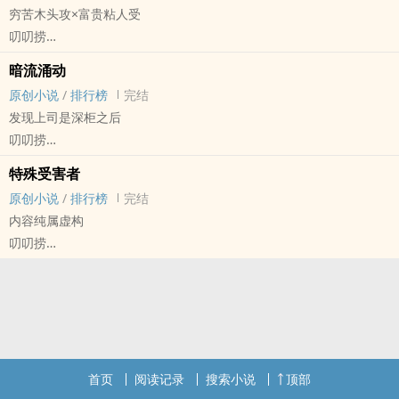
穷苦木头攻×富贵粘人受
【2000年，波士顿-北京，音乐家】
叨叨捞
风流受×少女攻，后期有反攻
原创小说 - BL - 中篇 - 完结
时代地点专业，都是胡编瞎扯。
暗流涌动
现代 - 第一人称 - 主攻视角 - 日常
原创小说
/
排行榜
完结
1v1
发现上司是深柜之后
我可能是个渣攻，但不是出轨家暴那种渣攻，就是一个普普通通的对
叨叨捞
他不太好的渣攻。
原创小说 - BL - 中篇 - 完结
算是他追的我吧，但我把他睡了，然后我们就在一起了。
特殊受害者
现代 - 第三人称 - 下克上 - 年下
￣￣￣￣￣￣￣￣￣￣￣￣￣￣￣￣￣￣￣￣￣￣￣￣￣￣￣
原创小说
/
排行榜
完结
抓住上司的把柄，对他酱酱酿酿。
章节名跟着小节编号走，大部分就是跳的。
内容纯属虚构
没皮没脸攻×冷漠精英受
叨叨捞
不太善良，不太单纯，不算爱情。
原创小说 - BL - 短篇 - 完结
H/C - 第一人称 - 无差
莫里斯时常感觉自己像是破碎的，艾文告诉他没有人是完整的。
灵感源自同名电视剧
首页
阅读记录
搜索小说
顶部