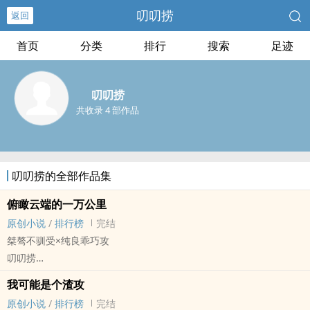
叨叨捞
返回
首页
分类
排行
搜索
足迹
叨叨捞
共收录 4 部作品
叨叨捞的全部作品集
俯瞰云端的一万公里
原创小说
/
排行榜
完结
桀骜不驯受×纯良乖巧攻
叨叨捞
原创小说 - BL - 长篇 - 完结
我可能是个渣攻
现代 - 第一人称 - 日常 - 暧昧
原创小说
/
排行榜
完结
攻转受