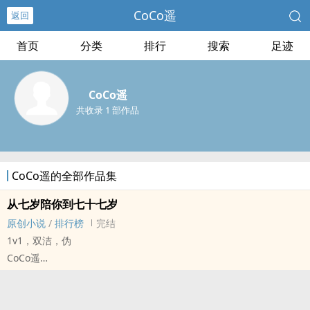
CoCo遥
返回
首页
分类
排行
搜索
足迹
CoCo遥
共收录 1 部作品
CoCo遥的全部作品集
从七岁陪你到七十七岁
原创小说
/
排行榜
完结
1v1，双洁，伪
CoCo遥
原创小说 - 现代 - BL - 短篇
完结
“七岁那年我遇见你，十七岁我们在一起，二十七岁我们分开，三十七