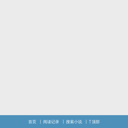
岁我们结婚，往后的四十七五十七六十七岁我们都很甜蜜，直到七十
七岁你离开这人世”
首页
阅读记录
搜索小说
顶部