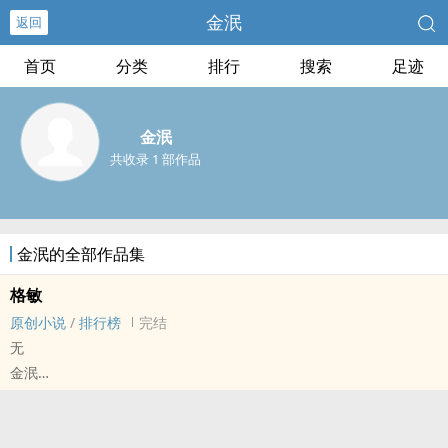
金泯
返回
首页
分类
排行
搜索
足迹
金泯
共收录 1 部作品
金泯的全部作品集
格敏
原创小说
/
排行榜
完结
无
金泯
原创小说 - 其他原创 - GL - 短篇
完结