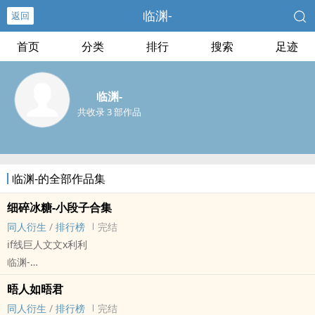
临渊-
返回
首页
分类
排行
搜索
足迹
临渊-
共收录 3 部作品
临渊-的全部作品集
细碎冰糖-小段子合集
同人衍生
/
排行榜
完结
if线巨人文文x利利
临渊-
进击[进击的巨人] - 团兵[埃尔文·史密斯/利威尔·阿克曼] 同人衍生 -
晤人如晤君
BL
同人衍生
/
排行榜
完结
短篇 - 完结 - 日常