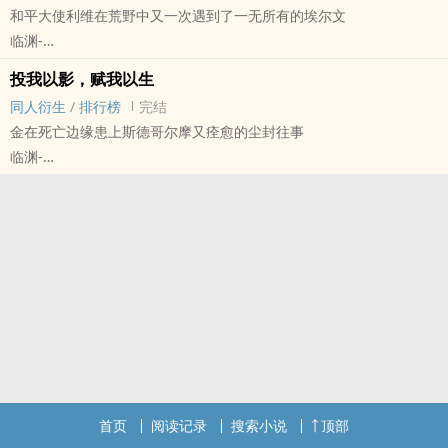
和平大使利维在荒野中又一次遇到了一无所有的埃尔文
临渊-
进击[进击的巨人] - 团兵[埃尔文·史密斯/利威尔·阿克曼] 同人衍生 - 动
投我以影，赋我以生
漫同人
同人衍生
/
排行榜
完结
BL - 短篇 - 完结
金在死亡边缘患上斯德哥尔摩又痊愈的尘封往事
天与地的浩劫之后，不知名的民谣在口与口之间静谧传唱。
临渊-
请问……您要去斯卡布罗集市吗？
极乐迪斯科 - 彪金 同人衍生 - 游戏同人 - BL - 短篇
他曾是我的爱人。
完结
太阳永久落山后，见众生如再见故人面。
性，血，暴力，权力与服从；如梦似幻，梦又复醒。
金患上斯德哥尔摩综合症又得救痊愈的故事。
金不再做少年犯警官的原因。
金与彪的一段前尘往事。
首页
阅读记录
搜索小说
顶部