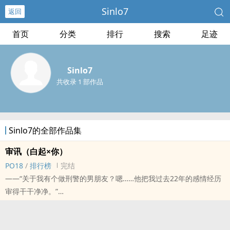
Sinlo7
返回
首页
分类
排行
搜索
足迹
Sinlo7
共收录 1 部作品
Sinlo7的全部作品集
审讯（白起×你）
PO18
/
排行榜
完结
——“关于我有个做刑警的男朋友？嗯……他把我过去22年的感情经历
审得干干净净。”
参考芙蝶老师的画/A6afBN1w和一张我也找不到的截图（我真的找了
很久都没有找到）
标签： ‎‌‍高‍‌H‍ / BG / 同人 /