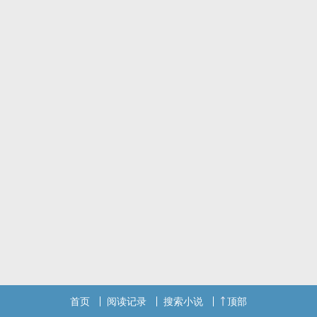
“我要走了”
“好”
离开时以为是最后一面的决绝，重逢才会显得让人倍加欣喜吗？
【男C女非*1V1*师生*姐弟*年下】
新书《旧语（民国，NP》 / 连载中，请多支持！
标签： H / BG / 现代 / 校园H / 年下 /
首页
阅读记录
搜索小说
顶部