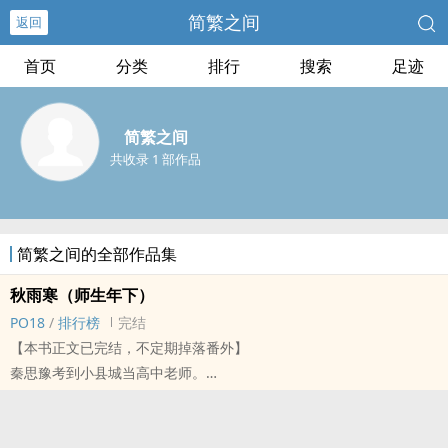
简繁之间
返回
首页
分类
排行
搜索
足迹
简繁之间
共收录 1 部作品
简繁之间的全部作品集
秋雨寒（师生年下）
PO18
/
排行榜
完结
【本书正文已完结，不定期掉落番外】
秦思豫考到小县城当高中老师。
她以为这是人生新阶段的开始，离开那些荒唐的过往，遇见一个赤诚
热烈的少年。
可谁知，这也只是逃亡路上的一段风景而已。