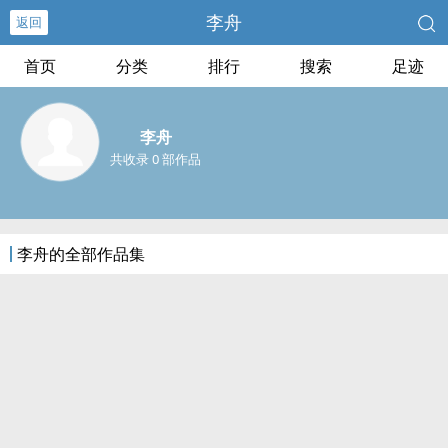
李舟
返回
首页
分类
排行
搜索
足迹
李舟
共收录 0 部作品
李舟的全部作品集