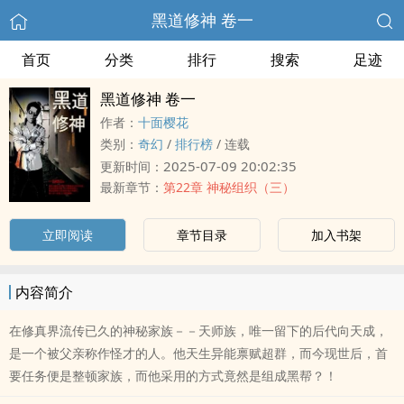
黑道修神 卷一
首页
分类
排行
搜索
足迹
黑道修神 卷一
作者：
十面樱花
类别：
奇幻
/
排行榜
/
连载
2025-07-09 20:02:35
更新时间：
最新章节：
第22章 神秘组织（三）
立即阅读
章节目录
加入书架
内容简介
在修真界流传已久的神秘家族－－天师族，唯一留下的后代向天成，
是一个被父亲称作怪才的人。他天生异能禀赋超群，而今现世后，首
要任务便是整顿家族，而他采用的方式竟然是组成黑帮？！